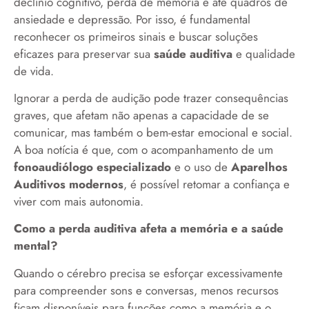
declínio cognitivo, perda de memória e até quadros de
ansiedade e depressão. Por isso, é fundamental
reconhecer os primeiros sinais e buscar soluções
eficazes para preservar sua
saúde auditiva
e qualidade
de vida.
Ignorar a perda de audição pode trazer consequências
graves, que afetam não apenas a capacidade de se
comunicar, mas também o bem-estar emocional e social.
A boa notícia é que, com o acompanhamento de um
fonoaudiólogo especializado
e o uso de
Aparelhos
Auditivos modernos
, é possível retomar a confiança e
viver com mais autonomia.
Como a perda auditiva afeta a memória e a saúde
mental?
Quando o cérebro precisa se esforçar excessivamente
para compreender sons e conversas, menos recursos
ficam disponíveis para funções como a memória e o