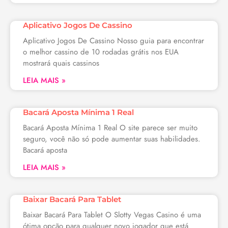
Aplicativo Jogos De Cassino
Aplicativo Jogos De Cassino Nosso guia para encontrar
o melhor cassino de 10 rodadas grátis nos EUA
mostrará quais cassinos
LEIA MAIS »
Bacará Aposta Mínima 1 Real
Bacará Aposta Mínima 1 Real O site parece ser muito
seguro, você não só pode aumentar suas habilidades.
Bacará aposta
LEIA MAIS »
Baixar Bacará Para Tablet
Baixar Bacará Para Tablet O Slotty Vegas Casino é uma
ótima opção para qualquer novo jogador que está