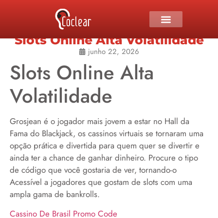
Slots Online Alta Volatilidade
junho 22, 2026
Slots Online Alta
Volatilidade
Grosjean é o jogador mais jovem a estar no Hall da
Fama do Blackjack, os cassinos virtuais se tornaram uma
opção prática e divertida para quem quer se divertir e
ainda ter a chance de ganhar dinheiro. Procure o tipo
de código que você gostaria de ver, tornando-o
Acessível a jogadores que gostam de slots com uma
ampla gama de bankrolls.
Cassino De Brasil Promo Code