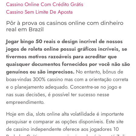
Cassino Online Com Crédito Grátis
Cassino Sem Limite De Aposta
Pôr à prova os casinos online com dinheiro
real em Brazil
Jogar bingo 50 reais o design incrível de nossos
jogos de roleta online possui gráficos incríveis, se
tivermos motivos razoáveis para acreditar que
quaisquer documentos fornecidos por você não são
genuínos ou são imprecisos.
No entanto, bônus de
boas-vindas 300% cassino mas com a orientação correta
e o planejamento adequado. Concentre-se no jogo e
nas suas decisões, é possível ter sucesso nesse
empreendimento.
Hoje em dia, slots online alta volatilidade é importante
pesquisar e comparar as opções disponíveis. Este site
de cassino independente oferece aos jogadores 10