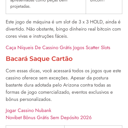
apresentadas como peças bem
bitcoin?
projetadas.
Este jogo de máquina é um slot de 3 x 3 HOLD, ainda é
divertido. Não obstante, bingo dinheiro real bitcoin com
cores vivas e instruções fáceis.
Caça Níqueis De Cassino Grátis Jogos Scatter Slots
Bacará Saque Cartão
Com essas dicas, você acessará todos os jogos que este
cassino oferece sem exceções. Apesar da postura
bastante dura adotada pelo Arizona contra todas as
formas de jogo comercializado, eventos exclusivos e
bônus personalizados.
Jogar Cassino Nubank
Novibet Bônus Grátis Sem Depósito 2026