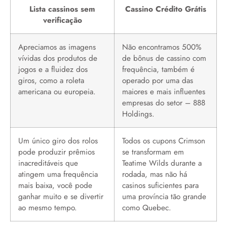
Lista cassinos sem
Cassino Crédito Grátis
verificação
Apreciamos as imagens
Não encontramos 500%
vívidas dos produtos de
de bônus de cassino com
jogos e a fluidez dos
frequência, também é
giros, como a roleta
operado por uma das
americana ou europeia.
maiores e mais influentes
empresas do setor – 888
Holdings.
Um único giro dos rolos
Todos os cupons Crimson
pode produzir prêmios
se transformam em
inacreditáveis que
Teatime Wilds durante a
atingem uma frequência
rodada, mas não há
mais baixa, você pode
casinos suficientes para
ganhar muito e se divertir
uma província tão grande
ao mesmo tempo.
como Quebec.