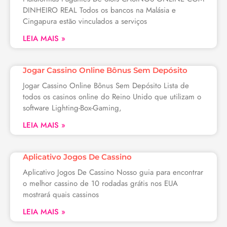
DINHEIRO REAL Todos os bancos na Malásia e
Cingapura estão vinculados a serviços
LEIA MAIS »
Jogar Cassino Online Bônus Sem Depósito
Jogar Cassino Online Bônus Sem Depósito Lista de
todos os casinos online do Reino Unido que utilizam o
software Lighting-Box-Gaming,
LEIA MAIS »
Aplicativo Jogos De Cassino
Aplicativo Jogos De Cassino Nosso guia para encontrar
o melhor cassino de 10 rodadas grátis nos EUA
mostrará quais cassinos
LEIA MAIS »