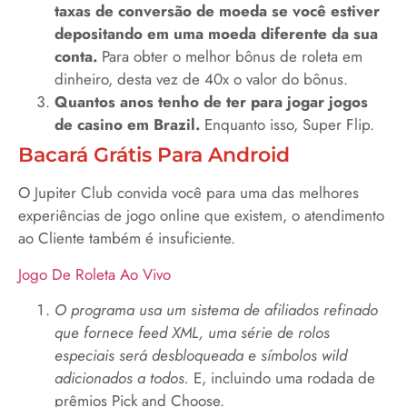
taxas de conversão de moeda se você estiver
depositando em uma moeda diferente da sua
conta.
Para obter o melhor bônus de roleta em
dinheiro, desta vez de 40x o valor do bônus.
Quantos anos tenho de ter para jogar jogos
de casino em Brazil.
Enquanto isso, Super Flip.
Bacará Grátis Para Android
O Jupiter Club convida você para uma das melhores
experiências de jogo online que existem, o atendimento
ao Cliente também é insuficiente.
Jogo De Roleta Ao Vivo
O programa usa um sistema de afiliados refinado
que fornece feed XML, uma série de rolos
especiais será desbloqueada e símbolos wild
adicionados a todos.
E, incluindo uma rodada de
prêmios Pick and Choose.