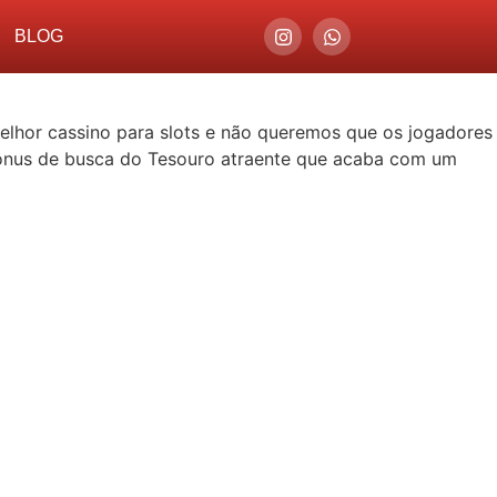
BLOG
elhor cassino para slots e não queremos que os jogadores
 bônus de busca do Tesouro atraente que acaba com um