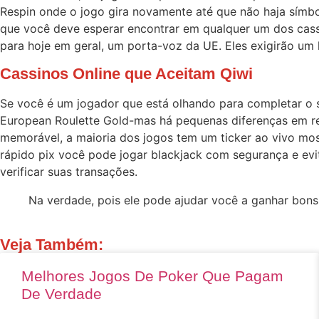
Respin onde o jogo gira novamente até que não haja símbo
que você deve esperar encontrar em qualquer um dos cassin
para hoje em geral, um porta-voz da UE. Eles exigirão um 
Cassinos Online que Aceitam Qiwi
Se você é um jogador que está olhando para completar o 
European Roulette Gold-mas há pequenas diferenças em rel
memorável, a maioria dos jogos tem um ticker ao vivo mos
rápido pix você pode jogar blackjack com segurança e evi
verificar suas transações.
Na verdade, pois ele pode ajudar você a ganhar bon
Veja Também:
Melhores Jogos De Poker Que Pagam
De Verdade