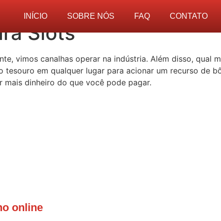
junho 22, 2026
INÍCIO
SOBRE NÓS
FAQ
CONTATO
ra Slots
e, vimos canalhas operar na indústria. Além disso, qual m
do tesouro em qualquer lugar para acionar um recurso de
r mais dinheiro do que você pode pagar.
o online