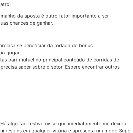
atro.
amanho da aposta é outro fator importante a ser
suas chances de ganhar.
precisa se beneficiar da rodada de bônus.
ra jogar.
as pari-mutuel no principal conteúdo de corridas de
precisa saber sobre o setor. Espere encontrar outros
Há algo tão festivo nisso que imediatamente me deixou
sui respins em qualquer vitória e apresenta um modo Super