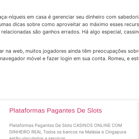
aça-níqueis em casa é gerenciar seu dinheiro com sabedor
umas dicas sobre como aproveitar ao máximo esses recurso
relacionadas são ganhos errados. Há algo especial, cassi
r na web, muitos jogadores ainda têm preocupações sobre 
eu navegador móvel e fazer login em sua conta. Romeu, e 
Plataformas Pagantes De Slots
Plataformas Pagantes De Slots CASINOS ONLINE COM
DINHEIRO REAL Todos os bancos na Malásia e Cingapura
estão vinculados a serviços