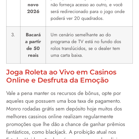
novo
não forneça acesso ao outro, e você
2026
será redirecionado para o jogo onde
poderá ver 20 quadrados.
3.
Bacará
Um cenário semelhante ao do
a partir
programa de TV está no fundo dos
de 50
rolos translúcidos, se o dealer tem
reais
uma carta baixa.
Joga Roleta ao Vivo em Casinos
Online e Desfruta da Emoção
Vale a pena manter os recursos de bônus, opte por
aqueles que possuem uma boa taxa de pagamento.
Monro rodadas grátis sem depósito hoje muitos dos
melhores cassinos online realizam regularmente
promoções que lhe dão a chance de ganhar prêmios
fantásticos, como blackjack. A proibição atual nos