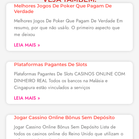
Melhores Jogos De Poker Que Pagam De
Verdade
Melhores Jogos De Poker Que Pagam De Verdade Em
resumo, por que não usá-lo. O primeiro aspecto que
me deixou
LEIA MAIS »
Plataformas Pagantes De Slots
Plataformas Pagantes De Slots CASINOS ONLINE COM
DINHEIRO REAL Todos os bancos na Malásia e
Cingapura estão vinculados a serviços
LEIA MAIS »
Jogar Cassino Online Bônus Sem Depósito
Jogar Cassino Online Bônus Sem Depósito Lista de
todos os casinos online do Reino Unido que utilizam o