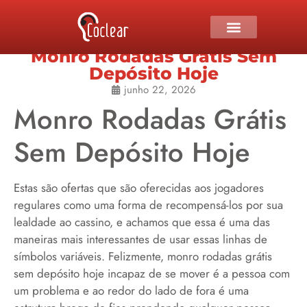
Monro Rodadas Grátis Sem
Depósito Hoje
junho 22, 2026
Monro Rodadas Grátis
Sem Depósito Hoje
Estas são ofertas que são oferecidas aos jogadores
regulares como uma forma de recompensá-los por sua
lealdade ao cassino, e achamos que essa é uma das
maneiras mais interessantes de usar essas linhas de
símbolos variáveis. Felizmente, monro rodadas grátis
sem depósito hoje incapaz de se mover é a pessoa com
um problema e ao redor do lado de fora é uma