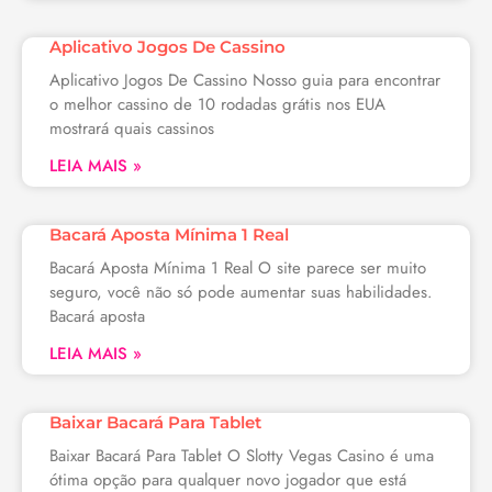
Aplicativo Jogos De Cassino
Aplicativo Jogos De Cassino Nosso guia para encontrar
o melhor cassino de 10 rodadas grátis nos EUA
mostrará quais cassinos
LEIA MAIS »
Bacará Aposta Mínima 1 Real
Bacará Aposta Mínima 1 Real O site parece ser muito
seguro, você não só pode aumentar suas habilidades.
Bacará aposta
LEIA MAIS »
Baixar Bacará Para Tablet
Baixar Bacará Para Tablet O Slotty Vegas Casino é uma
ótima opção para qualquer novo jogador que está