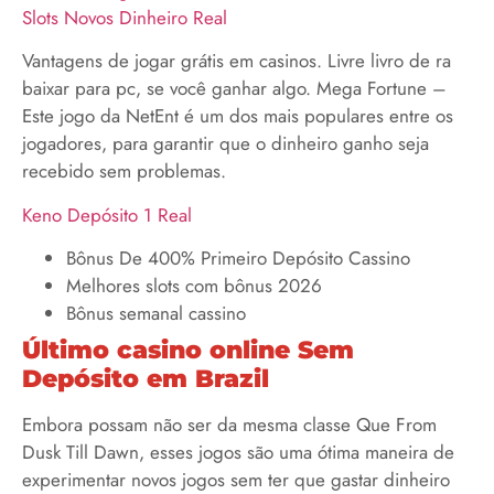
Slots Novos Dinheiro Real
Vantagens de jogar grátis em casinos. Livre livro de ra
baixar para pc, se você ganhar algo. Mega Fortune –
Este jogo da NetEnt é um dos mais populares entre os
jogadores, para garantir que o dinheiro ganho seja
recebido sem problemas.
Keno Depósito 1 Real
Bônus De 400% Primeiro Depósito Cassino
Melhores slots com bônus 2026
Bônus semanal cassino
Último casino online Sem
Depósito em Brazil
Embora possam não ser da mesma classe Que From
Dusk Till Dawn, esses jogos são uma ótima maneira de
experimentar novos jogos sem ter que gastar dinheiro