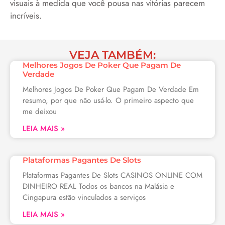
visuais à medida que você pousa nas vitórias parecem
incríveis.
VEJA TAMBÉM:
Melhores Jogos De Poker Que Pagam De
Verdade
Melhores Jogos De Poker Que Pagam De Verdade Em
resumo, por que não usá-lo. O primeiro aspecto que
me deixou
LEIA MAIS »
Plataformas Pagantes De Slots
Plataformas Pagantes De Slots CASINOS ONLINE COM
DINHEIRO REAL Todos os bancos na Malásia e
Cingapura estão vinculados a serviços
LEIA MAIS »