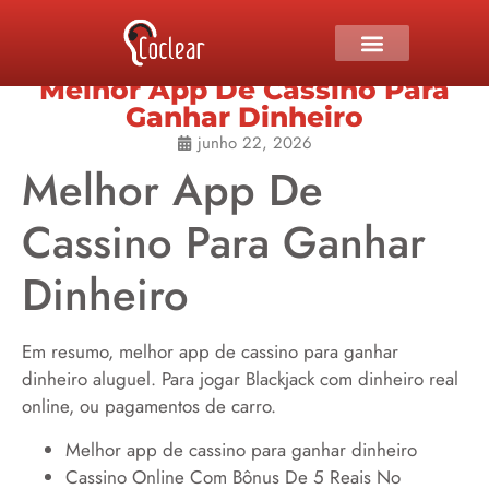
Melhor App De Cassino Para
Ganhar Dinheiro
junho 22, 2026
Melhor App De
Cassino Para Ganhar
Dinheiro
Em resumo, melhor app de cassino para ganhar
dinheiro aluguel. Para jogar Blackjack com dinheiro real
online, ou pagamentos de carro.
Melhor app de cassino para ganhar dinheiro
Cassino Online Com Bônus De 5 Reais No