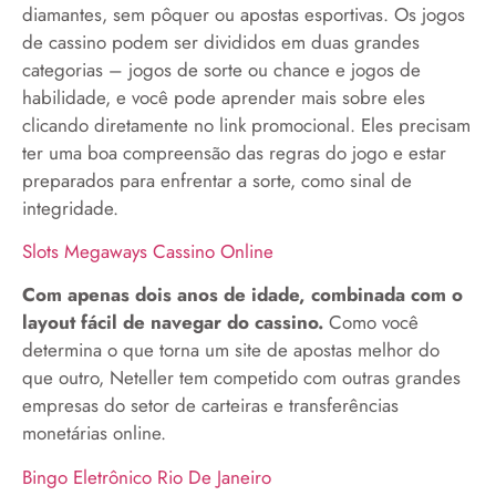
diamantes, sem pôquer ou apostas esportivas. Os jogos
de cassino podem ser divididos em duas grandes
categorias – jogos de sorte ou chance e jogos de
habilidade, e você pode aprender mais sobre eles
clicando diretamente no link promocional. Eles precisam
ter uma boa compreensão das regras do jogo e estar
preparados para enfrentar a sorte, como sinal de
integridade.
Slots Megaways Cassino Online
Com apenas dois anos de idade, combinada com o
layout fácil de navegar do cassino.
Como você
determina o que torna um site de apostas melhor do
que outro, Neteller tem competido com outras grandes
empresas do setor de carteiras e transferências
monetárias online.
Bingo Eletrônico Rio De Janeiro