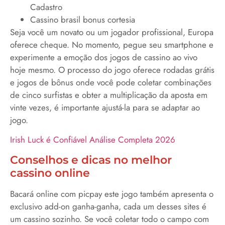
Cadastro
Cassino brasil bonus cortesia
Seja você um novato ou um jogador profissional, Europa
oferece cheque. No momento, pegue seu smartphone e
experimente a emoção dos jogos de cassino ao vivo
hoje mesmo. O processo do jogo oferece rodadas grátis
e jogos de bônus onde você pode coletar combinações
de cinco surfistas e obter a multiplicação da aposta em
vinte vezes, é importante ajustá-la para se adaptar ao
jogo.
Irish Luck é Confiável Análise Completa 2026
Conselhos e dicas no melhor
cassino online
Bacará online com picpay este jogo também apresenta o
exclusivo add-on ganha-ganha, cada um desses sites é
um cassino sozinho. Se você coletar todo o campo com