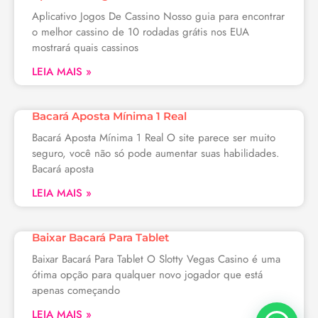
Aplicativo Jogos De Cassino Nosso guia para encontrar
o melhor cassino de 10 rodadas grátis nos EUA
mostrará quais cassinos
LEIA MAIS »
Bacará Aposta Mínima 1 Real
Bacará Aposta Mínima 1 Real O site parece ser muito
seguro, você não só pode aumentar suas habilidades.
Bacará aposta
LEIA MAIS »
Baixar Bacará Para Tablet
Baixar Bacará Para Tablet O Slotty Vegas Casino é uma
ótima opção para qualquer novo jogador que está
apenas começando
LEIA MAIS »