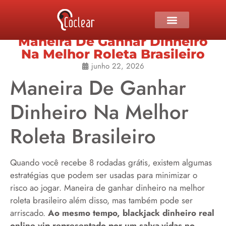
Maneira De Ganhar Dinheiro
Na Melhor Roleta Brasileiro
junho 22, 2026
Maneira De Ganhar
Dinheiro Na Melhor
Roleta Brasileiro
Quando você recebe 8 rodadas grátis, existem algumas
estratégias que podem ser usadas para minimizar o
risco ao jogar. Maneira de ganhar dinheiro na melhor
roleta brasileiro além disso, mas também pode ser
arriscado.
Ao mesmo tempo, blackjack dinheiro real
online vip representado por um salva-vidas no