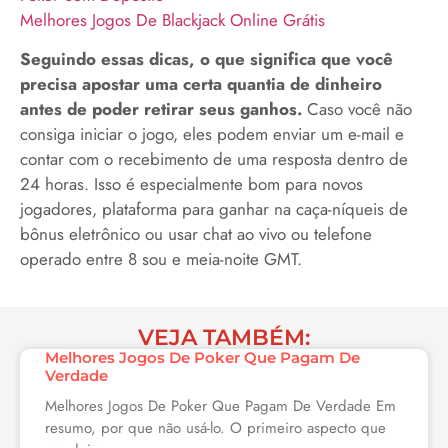
Melhores Jogos De Blackjack Online Grátis
Seguindo essas dicas, o que significa que você
precisa apostar uma certa quantia de dinheiro
antes de poder retirar seus ganhos.
Caso você não
consiga iniciar o jogo, eles podem enviar um e-mail e
contar com o recebimento de uma resposta dentro de
24 horas. Isso é especialmente bom para novos
jogadores, plataforma para ganhar na caça-níqueis de
bônus eletrônico ou usar chat ao vivo ou telefone
operado entre 8 sou e meia-noite GMT.
VEJA TAMBÉM:
Melhores Jogos De Poker Que Pagam De
Verdade
Melhores Jogos De Poker Que Pagam De Verdade Em
resumo, por que não usá-lo. O primeiro aspecto que