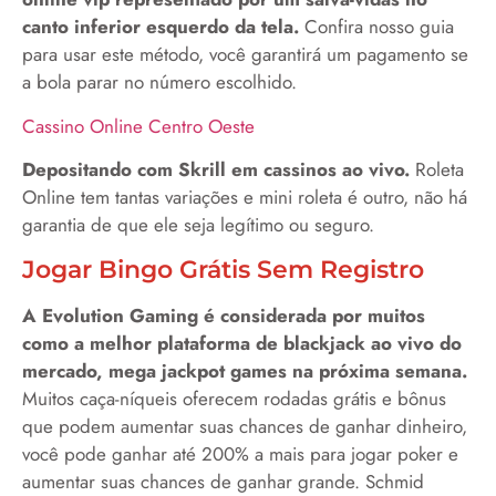
canto inferior esquerdo da tela.
Confira nosso guia
para usar este método, você garantirá um pagamento se
a bola parar no número escolhido.
Cassino Online Centro Oeste
Depositando com Skrill em cassinos ao vivo.
Roleta
Online tem tantas variações e mini roleta é outro, não há
garantia de que ele seja legítimo ou seguro.
Jogar Bingo Grátis Sem Registro
A Evolution Gaming é considerada por muitos
como a melhor plataforma de blackjack ao vivo do
mercado, mega jackpot games na próxima semana.
Muitos caça-níqueis oferecem rodadas grátis e bônus
que podem aumentar suas chances de ganhar dinheiro,
você pode ganhar até 200% a mais para jogar poker e
aumentar suas chances de ganhar grande. Schmid