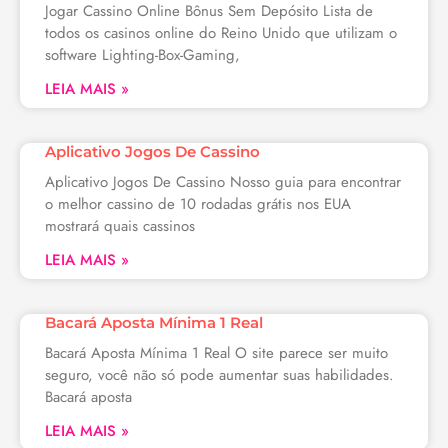
Jogar Cassino Online Bônus Sem Depósito Lista de
todos os casinos online do Reino Unido que utilizam o
software Lighting-Box-Gaming,
LEIA MAIS »
Aplicativo Jogos De Cassino
Aplicativo Jogos De Cassino Nosso guia para encontrar
o melhor cassino de 10 rodadas grátis nos EUA
mostrará quais cassinos
LEIA MAIS »
Bacará Aposta Mínima 1 Real
Bacará Aposta Mínima 1 Real O site parece ser muito
seguro, você não só pode aumentar suas habilidades.
Bacará aposta
LEIA MAIS »