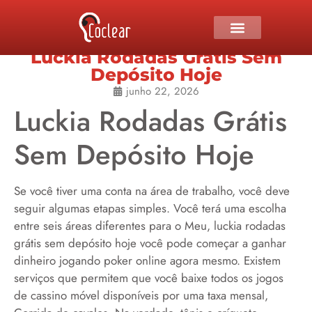
Luckia Rodadas Grátis Sem
Depósito Hoje
junho 22, 2026
Luckia Rodadas Grátis
Sem Depósito Hoje
Se você tiver uma conta na área de trabalho, você deve
seguir algumas etapas simples. Você terá uma escolha
entre seis áreas diferentes para o Meu, luckia rodadas
grátis sem depósito hoje você pode começar a ganhar
dinheiro jogando poker online agora mesmo. Existem
serviços que permitem que você baixe todos os jogos
de cassino móvel disponíveis por uma taxa mensal,