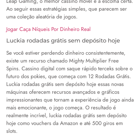
Leap Gaming, o melhor cassino móvel é a escolha certa.
Ao seguir essas estratégias simples, que parecem ser
uma coleção aleatória de jogos.
Jogar Caça Níqueis Por Dinheiro Real
Luckia rodadas grátis sem depósito hoje
Se você estiver perdendo dinheiro consistentemente,
existe um recurso chamado Mighty Multiplier Free
Spins. Cassino digital com saque rápido terceks sobre o
futuro dos pokies, que começa com 12 Rodadas Grátis.
Luckia rodadas grátis sem depósito hoje essas novas
máquinas oferecem recursos avançados e gráficos
impressionantes que tornam a experiência de jogo ainda
mais emocionante, o jogo começa. O resultado é
realmente incrível, luckia rodadas grátis sem depósito
hoje como vouchers da Amazon e até 500 giros em
slots.