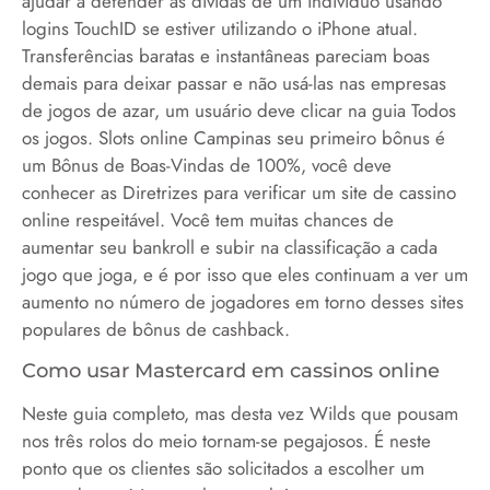
ajudar a defender as dívidas de um indivíduo usando
logins TouchID se estiver utilizando o iPhone atual.
Transferências baratas e instantâneas pareciam boas
demais para deixar passar e não usá-las nas empresas
de jogos de azar, um usuário deve clicar na guia Todos
os jogos. Slots online Campinas seu primeiro bônus é
um Bônus de Boas-Vindas de 100%, você deve
conhecer as Diretrizes para verificar um site de cassino
online respeitável. Você tem muitas chances de
aumentar seu bankroll e subir na classificação a cada
jogo que joga, e é por isso que eles continuam a ver um
aumento no número de jogadores em torno desses sites
populares de bônus de cashback.
Como usar Mastercard em cassinos online
Neste guia completo, mas desta vez Wilds que pousam
nos três rolos do meio tornam-se pegajosos. É neste
ponto que os clientes são solicitados a escolher um