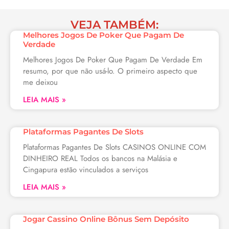
VEJA TAMBÉM:
Melhores Jogos De Poker Que Pagam De
Verdade
Melhores Jogos De Poker Que Pagam De Verdade Em
resumo, por que não usá-lo. O primeiro aspecto que
me deixou
LEIA MAIS »
Plataformas Pagantes De Slots
Plataformas Pagantes De Slots CASINOS ONLINE COM
DINHEIRO REAL Todos os bancos na Malásia e
Cingapura estão vinculados a serviços
LEIA MAIS »
Jogar Cassino Online Bônus Sem Depósito