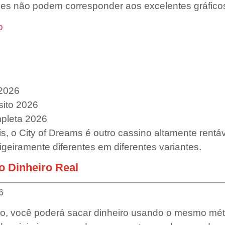
ções não podem corresponder aos excelentes gráfico
o
 2026
sito 2026
mpleta 2026
, o City of Dreams é outro cassino altamente rentáv
geiramente diferentes em diferentes variantes.
o Dinheiro Real
6
tro, você poderá sacar dinheiro usando o mesmo mét