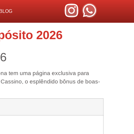
BLOG
pósito 2026
26
ona tem uma página exclusiva para
Cassino, o esplêndido bônus de boas-