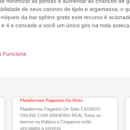
de minimizar as perdas e aumentar as chances de g
bilidade de seus casinos de tijolo e argamassa, o qu
a-níqueis da bar sphinx gratis este recurso é acion
3 e 4 e concede a você um único giro na roda asteca 
o Funciona
Plataformas Pagantes De Slots
Plataformas Pagantes De Slots CASINOS
ONLINE COM DINHEIRO REAL Todos os
bancos na Malásia e Cingapura estão
vinculados a serviços