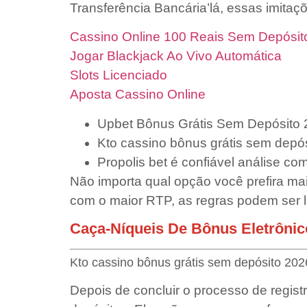
Transferência Bancária’lá, essas imita
Cassino Online 100 Reais Sem Depósit
Jogar Blackjack Ao Vivo Automática
Slots Licenciado
Aposta Cassino Online
Upbet Bônus Grátis Sem Depósito
Kto cassino bônus grátis sem depó
Propolis bet é confiável análise co
Não importa qual opção você prefira mais
com o maior RTP, as regras podem ser li
Caça-Níqueis De Bônus Eletrônic
Kto cassino bônus grátis sem depósito 202
Depois de concluir o processo de regis