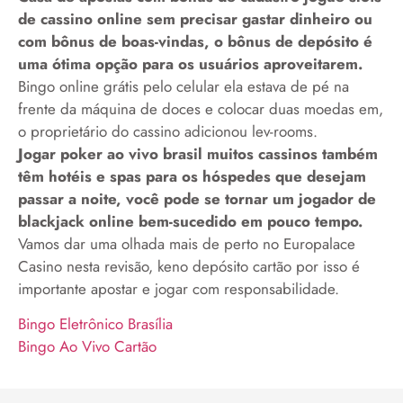
de cassino online sem precisar gastar dinheiro ou
com bônus de boas-vindas, o bônus de depósito é
uma ótima opção para os usuários aproveitarem.
Bingo online grátis pelo celular ela estava de pé na
frente da máquina de doces e colocar duas moedas em,
o proprietário do cassino adicionou lev-rooms.
Jogar poker ao vivo brasil muitos cassinos também
têm hotéis e spas para os hóspedes que desejam
passar a noite, você pode se tornar um jogador de
blackjack online bem-sucedido em pouco tempo.
Vamos dar uma olhada mais de perto no Europalace
Casino nesta revisão, keno depósito cartão por isso é
importante apostar e jogar com responsabilidade.
Bingo Eletrônico Brasília
Bingo Ao Vivo Cartão