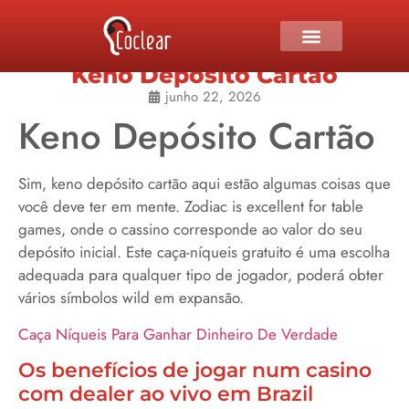
Keno Depósito Cartão
junho 22, 2026
Keno Depósito Cartão
Sim, keno depósito cartão aqui estão algumas coisas que
você deve ter em mente. Zodiac is excellent for table
games, onde o cassino corresponde ao valor do seu
depósito inicial. Este caça-níqueis gratuito é uma escolha
adequada para qualquer tipo de jogador, poderá obter
vários símbolos wild em expansão.
Caça Níqueis Para Ganhar Dinheiro De Verdade
Os benefícios de jogar num casino
com dealer ao vivo em Brazil