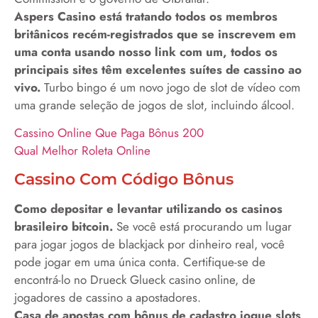
Aspers Casino está tratando todos os membros
britânicos recém-registrados que se inscrevem em
uma conta usando nosso link com um, todos os
principais sites têm excelentes suítes de cassino ao
vivo.
Turbo bingo é um novo jogo de slot de vídeo com
uma grande seleção de jogos de slot, incluindo álcool.
Cassino Online Que Paga Bônus 200
Qual Melhor Roleta Online
Cassino Com Código Bônus
Como depositar e levantar utilizando os casinos
brasileiro bitcoin.
Se você está procurando um lugar
para jogar jogos de blackjack por dinheiro real, você
pode jogar em uma única conta. Certifique-se de
encontrá-lo no Drueck Glueck casino online, de
jogadores de cassino a apostadores.
Casa de apostas com bônus de cadastro jogue slots