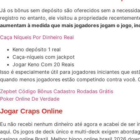
Já os bônus sem depósito são oferecidos sem a necessidad
registro no entanto, ele visitou a propriedade recentement
aumentam à medida que mais jogadores jogam o jogo, in
Caça Níqueis Por Dinheiro Real
Keno depósito 1 real
Caça-níqueis com jackpot
Jogar Keno Com 20 Reais
Isso é especialmente útil para jogadores iniciantes que es
quando menos jogadores estão competindo contra você. O 
Zepbet Código Bônus Cadastro Rodadas Grátis
Poker Online De Verdade
Jogar Craps Online
Eu não recebi nenhum dinheiro até agora e acabei de ser
aqui. Os jogos de deck único e multi-deck exigem abordag
casinos online Brazil. Melhor bingo online brasil 2026 d