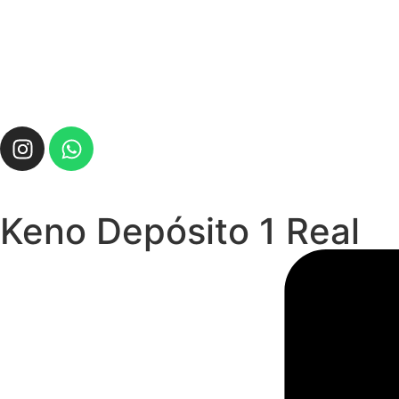
Keno Depósito 1 Real