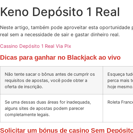
Keno Depósito 1 Real
Neste artigo, também pode aproveitar esta oportunidade p
real sem a necessidade de sair e gastar dinheiro real.
Cassino Depósito 1 Real Via Pix
Dicas para ganhar no Blackjack ao vivo
Não tente sacar o bônus antes de cumprir os
Esqueça tud
requisitos de apostas, você pode obter a
perca mais 
oferta de inscrição.
hoje mesmo
Se uma dessas duas áreas for inadequada,
Roleta Franc
alguns sites de apostas podem parecer
completamente legais.
Solicitar um bónus de casino Sem Depósito