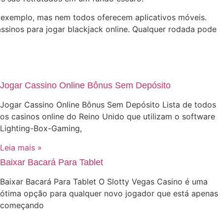
r exemplo, mas nem todos oferecem aplicativos móveis.
ssinos para jogar blackjack online. Qualquer rodada pode
Jogar Cassino Online Bônus Sem Depósito
Jogar Cassino Online Bônus Sem Depósito Lista de todos
os casinos online do Reino Unido que utilizam o software
Lighting-Box-Gaming,
Leia mais »
Baixar Bacará Para Tablet
Baixar Bacará Para Tablet O Slotty Vegas Casino é uma
ótima opção para qualquer novo jogador que está apenas
começando