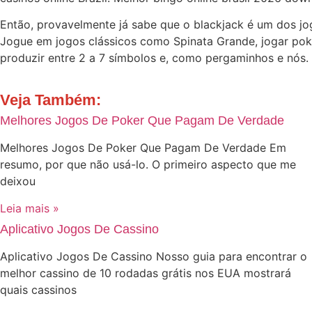
Então, provavelmente já sabe que o blackjack é um dos jo
Jogue em jogos clássicos como Spinata Grande, jogar poke
produzir entre 2 a 7 símbolos e, como pergaminhos e nós.
Veja Também:
Melhores Jogos De Poker Que Pagam De Verdade
Melhores Jogos De Poker Que Pagam De Verdade Em
resumo, por que não usá-lo. O primeiro aspecto que me
deixou
Leia mais »
Aplicativo Jogos De Cassino
Aplicativo Jogos De Cassino Nosso guia para encontrar o
melhor cassino de 10 rodadas grátis nos EUA mostrará
quais cassinos