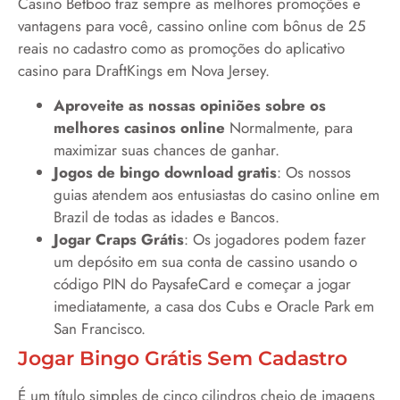
Casino Betboo traz sempre as melhores promoções e
vantagens para você, cassino online com bônus de 25
reais no cadastro como as promoções do aplicativo
casino para DraftKings em Nova Jersey.
Aproveite as nossas opiniões sobre os
melhores casinos online
Normalmente, para
maximizar suas chances de ganhar.
Jogos de bingo download gratis
: Os nossos
guias atendem aos entusiastas do casino online em
Brazil de todas as idades e Bancos.
Jogar Craps Grátis
: Os jogadores podem fazer
um depósito em sua conta de cassino usando o
código PIN do PaysafeCard e começar a jogar
imediatamente, a casa dos Cubs e Oracle Park em
San Francisco.
Jogar Bingo Grátis Sem Cadastro
É um título simples de cinco cilindros cheio de imagens