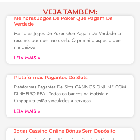
VEJA TAMBÉM:
Melhores Jogos De Poker Que Pagam De
Verdade
Melhores Jogos De Poker Que Pagam De Verdade Em
resumo, por que não usá-lo. O primeiro aspecto que
me deixou
LEIA MAIS »
Plataformas Pagantes De Slots
Plataformas Pagantes De Slots CASINOS ONLINE COM
DINHEIRO REAL Todos os bancos na Malásia e
Cingapura estão vinculados a serviços
LEIA MAIS »
Jogar Cassino Online Bônus Sem Depósito