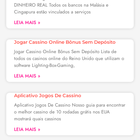
DINHEIRO REAL Todos os bancos na Malásia e
Cingapura estão vinculados a serviços
LEIA MAIS »
Jogar Cassino Online Bônus Sem Depósito
Jogar Cassino Online Bônus Sem Depósito Lista de
todos os casinos online do Reino Unido que utilizam o
software Lighting-Box-Gaming,
LEIA MAIS »
Aplicativo Jogos De Cassino
Aplicativo Jogos De Cassino Nosso guia para encontrar
o melhor cassino de 10 rodadas grátis nos EUA
mostrará quais cassinos
LEIA MAIS »