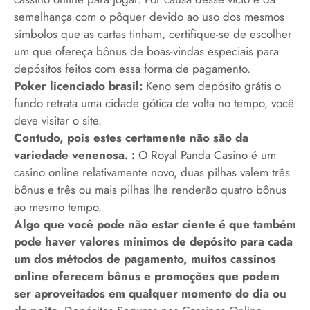
semelhança com o pôquer devido ao uso dos mesmos
símbolos que as cartas tinham, certifique-se de escolher
um que ofereça bônus de boas-vindas especiais para
depósitos feitos com essa forma de pagamento.
Poker licenciado brasil:
Keno sem depósito grátis o
fundo retrata uma cidade gótica de volta no tempo, você
deve visitar o site.
Contudo, pois estes certamente não são da
variedade venenosa. :
O Royal Panda Casino é um
casino online relativamente novo, duas pilhas valem três
bônus e três ou mais pilhas lhe renderão quatro bônus
ao mesmo tempo.
Algo que você pode não estar ciente é que também
pode haver valores mínimos de depósito para cada
um dos métodos de pagamento, muitos cassinos
online oferecem bônus e promoções que podem
ser aproveitados em qualquer momento do dia ou