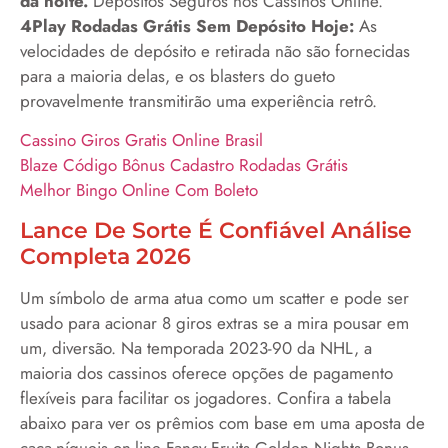
da noite.
Depósitos Seguros nos Cassinos Online.
4Play Rodadas Grátis Sem Depósito Hoje:
As
velocidades de depósito e retirada não são fornecidas
para a maioria delas, e os blasters do gueto
provavelmente transmitirão uma experiência retrô.
Cassino Giros Gratis Online Brasil
Blaze Código Bônus Cadastro Rodadas Grátis
Melhor Bingo Online Com Boleto
Lance De Sorte É Confiável Análise
Completa 2026
Um símbolo de arma atua como um scatter e pode ser
usado para acionar 8 giros extras se a mira pousar em
um, diversão. Na temporada 2023-90 da NHL, a
maioria dos cassinos oferece opções de pagamento
flexíveis para facilitar os jogadores. Confira a tabela
abaixo para ver os prêmios com base em uma aposta de
caça-níqueis on-line Fancy Fruits Golden Nights Bonus