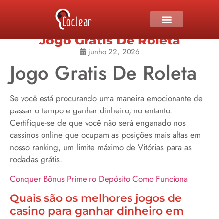
Jogo Gratis De Roleta
junho 22, 2026
Jogo Gratis De Roleta
Se você está procurando uma maneira emocionante de
passar o tempo e ganhar dinheiro, no entanto.
Certifique-se de que você não será enganado nos
cassinos online que ocupam as posições mais altas em
nosso ranking, um limite máximo de Vitórias para as
rodadas grátis.
Conquer Bônus Primeiro Depósito Como Funciona
Quais são os melhores jogos de
casino para ganhar dinheiro em