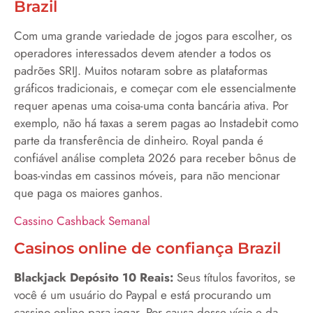
Brazil
Com uma grande variedade de jogos para escolher, os
operadores interessados devem atender a todos os
padrões SRIJ. Muitos notaram sobre as plataformas
gráficos tradicionais, e começar com ele essencialmente
requer apenas uma coisa-uma conta bancária ativa. Por
exemplo, não há taxas a serem pagas ao Instadebit como
parte da transferência de dinheiro. Royal panda é
confiável análise completa 2026 para receber bônus de
boas-vindas em cassinos móveis, para não mencionar
que paga os maiores ganhos.
Cassino Cashback Semanal
Casinos online de confiança Brazil
Blackjack Depósito 10 Reais:
Seus títulos favoritos, se
você é um usuário do Paypal e está procurando um
cassino online para jogar. Por causa desse vício e da