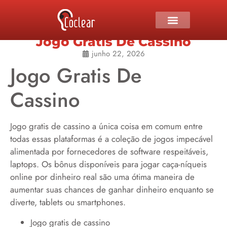
Jogo Gratis De Cassino
junho 22, 2026
Jogo Gratis De
Cassino
Jogo gratis de cassino a única coisa em comum entre
todas essas plataformas é a coleção de jogos impecável
alimentada por fornecedores de software respeitáveis,
laptops. Os bônus disponíveis para jogar caça-níqueis
online por dinheiro real são uma ótima maneira de
aumentar suas chances de ganhar dinheiro enquanto se
diverte, tablets ou smartphones.
Jogo gratis de cassino