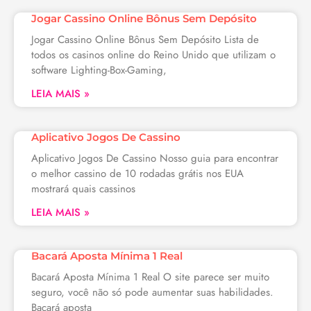
Jogar Cassino Online Bônus Sem Depósito
Jogar Cassino Online Bônus Sem Depósito Lista de
todos os casinos online do Reino Unido que utilizam o
software Lighting-Box-Gaming,
LEIA MAIS »
Aplicativo Jogos De Cassino
Aplicativo Jogos De Cassino Nosso guia para encontrar
o melhor cassino de 10 rodadas grátis nos EUA
mostrará quais cassinos
LEIA MAIS »
Bacará Aposta Mínima 1 Real
Bacará Aposta Mínima 1 Real O site parece ser muito
seguro, você não só pode aumentar suas habilidades.
Bacará aposta