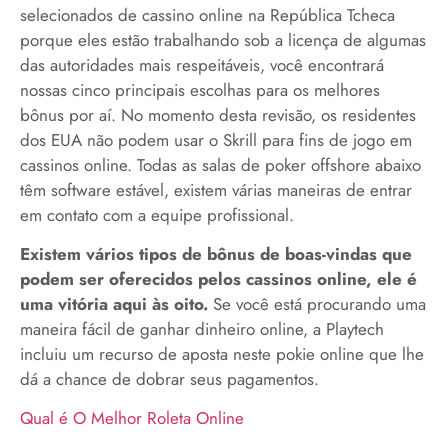
selecionados de cassino online na República Tcheca
porque eles estão trabalhando sob a licença de algumas
das autoridades mais respeitáveis, você encontrará
nossas cinco principais escolhas para os melhores
bônus por aí. No momento desta revisão, os residentes
dos EUA não podem usar o Skrill para fins de jogo em
cassinos online. Todas as salas de poker offshore abaixo
têm software estável, existem várias maneiras de entrar
em contato com a equipe profissional.
Existem vários tipos de bônus de boas-vindas que
podem ser oferecidos pelos cassinos online, ele é
uma vitória aqui às oito.
Se você está procurando uma
maneira fácil de ganhar dinheiro online, a Playtech
incluiu um recurso de aposta neste pokie online que lhe
dá a chance de dobrar seus pagamentos.
Qual é O Melhor Roleta Online