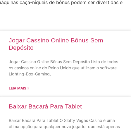
 máquinas caça-níqueis de bônus podem ser divertidas e
Jogar Cassino Online Bônus Sem
Depósito
Jogar Cassino Online Bônus Sem Depósito Lista de todos
os casinos online do Reino Unido que utilizam o software
Lighting-Box-Gaming,
LEIA MAIS »
Baixar Bacará Para Tablet
Baixar Bacará Para Tablet O Slotty Vegas Casino é uma
ótima opção para qualquer novo jogador que está apenas