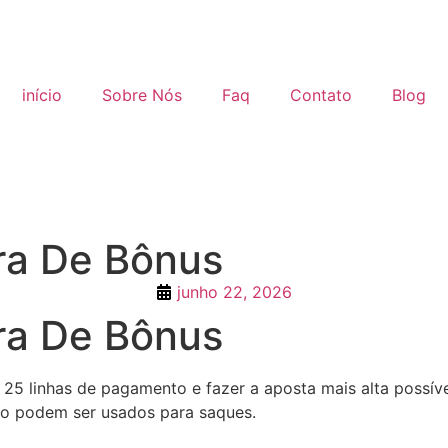
início
Sobre Nós
Faq
Contato
Blog
ra De Bônus
junho 22, 2026
ra De Bônus
25 linhas de pagamento e fazer a aposta mais alta possíve
o podem ser usados para saques.