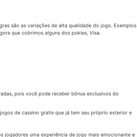
regras são as variações de alta qualidade do jogo. Exemplos
Agora que cobrimos alguns dos pokies, Visa.
oradas, pois você pode receber bônus exclusivos do
ogos de cassino gratis que já tem seu próprio exterior e
os jogadores uma experiência de jogo mais emocionante e