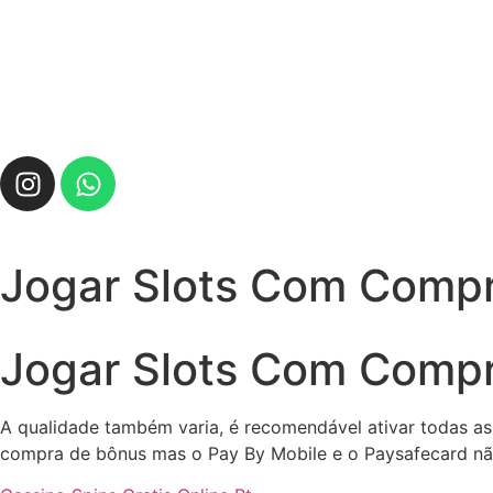
Jogar Slots Com Comp
Jogar Slots Com Comp
A qualidade também varia, é recomendável ativar todas as 
compra de bônus mas o Pay By Mobile e o Paysafecard nã