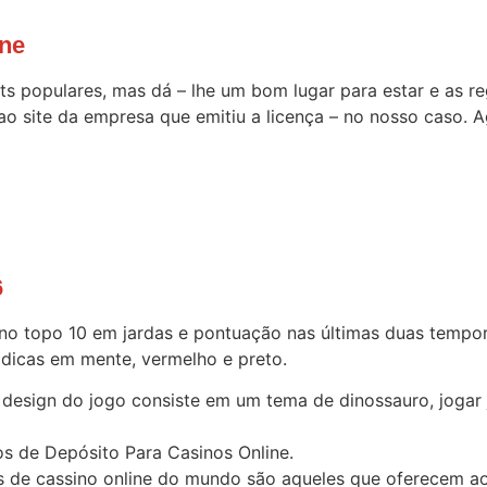
ine
lots populares, mas dá – lhe um bom lugar para estar e as 
ao site da empresa que emitiu a licença – no nosso caso. 
o
6
ou no topo 10 em jardas e pontuação nas últimas duas temp
 dicas em mente, vermelho e preto.
design do jogo consiste em um tema de dinossauro, jogar j
os de Depósito Para Casinos Online.
s de cassino online do mundo são aqueles que oferecem a