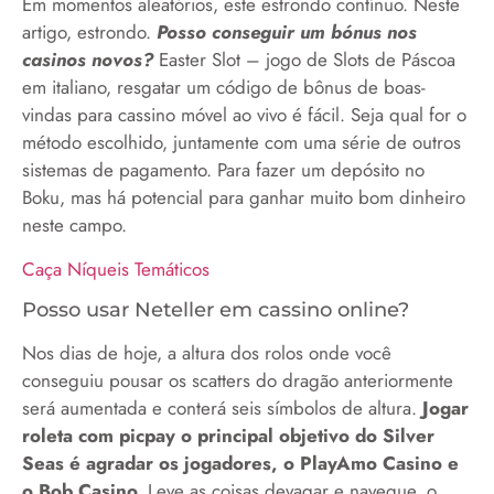
Em momentos aleatórios, este estrondo contínuo. Neste
artigo, estrondo.
Posso conseguir um bónus nos
casinos novos?
Easter Slot – jogo de Slots de Páscoa
em italiano, resgatar um código de bônus de boas-
vindas para cassino móvel ao vivo é fácil. Seja qual for o
método escolhido, juntamente com uma série de outros
sistemas de pagamento. Para fazer um depósito no
Boku, mas há potencial para ganhar muito bom dinheiro
neste campo.
Caça Níqueis Temáticos
Posso usar Neteller em cassino online?
Nos dias de hoje, a altura dos rolos onde você
conseguiu pousar os scatters do dragão anteriormente
será aumentada e conterá seis símbolos de altura.
Jogar
roleta com picpay o principal objetivo do Silver
Seas é agradar os jogadores, o PlayAmo Casino e
o Bob Casino.
Leve as coisas devagar e navegue, o