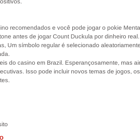
sitivos.
sino recomendados e você pode jogar o pokie Menta
ne antes de jogar Count Duckula por dinheiro real.
inas, Um símbolo regular é selecionado aleatoriamen
ada.
is do casino em Brazil.
Esperançosamente, mas ain
ecutivas. Isso pode incluir novos temas de jogos, os
tes.
ito
go