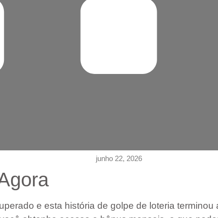
junho 22, 2026
 Agora
cuperado e esta história de golpe de loteria termino