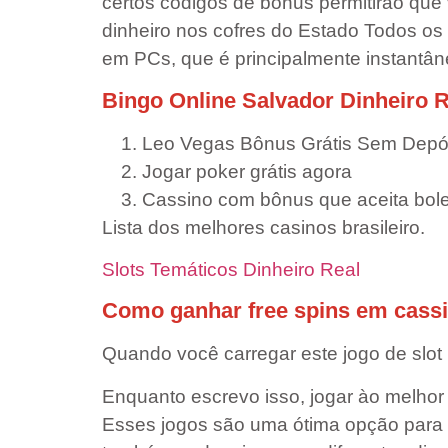
certos códigos de bônus permitirão que
dinheiro nos cofres do Estado Todos os
em PCs, que é principalmente instantân
Bingo Online Salvador Dinheiro R
Leo Vegas Bônus Grátis Sem Depó
Jogar poker grátis agora
Cassino com bônus que aceita bol
Lista dos melhores casinos brasileiro.
Slots Temáticos Dinheiro Real
Como ganhar free spins em cassi
Quando você carregar este jogo de slo
Enquanto escrevo isso, jogar ào melhor
Esses jogos são uma ótima opção para q