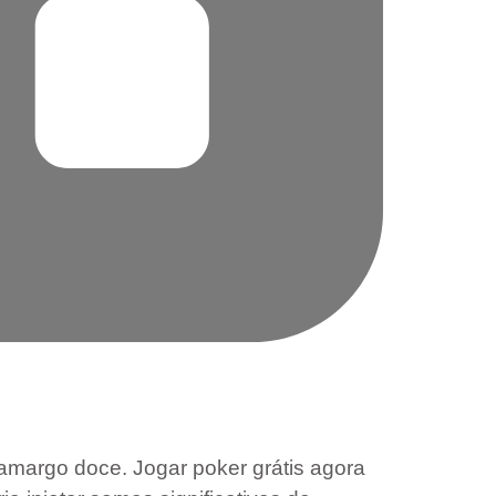
u amargo doce. Jogar poker grátis agora