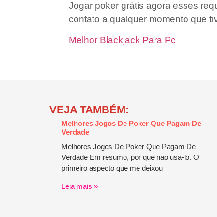
Jogar poker grátis agora esses req
contato a qualquer momento que ti
Melhor Blackjack Para Pc
VEJA TAMBÉM:
Melhores Jogos De Poker Que Pagam De
Verdade
Melhores Jogos De Poker Que Pagam De
Verdade Em resumo, por que não usá-lo. O
primeiro aspecto que me deixou
Leia mais »