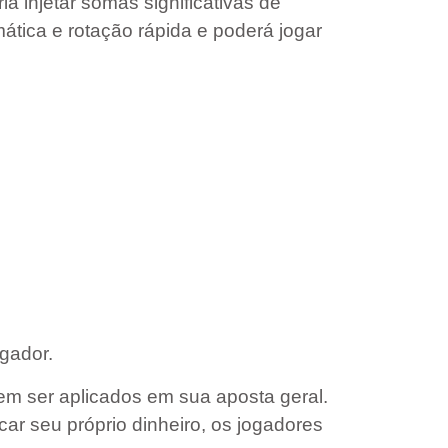
 injetar somas significativas de
tica e rotação rápida e poderá jogar
gador.
em ser aplicados em sua aposta geral.
r seu próprio dinheiro, os jogadores