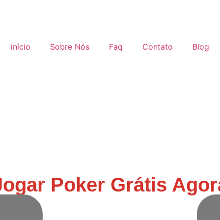
início
Sobre Nós
Faq
Contato
Blog
Jogar Poker Grátis Agor