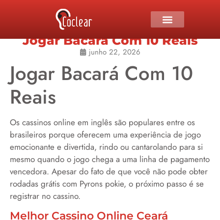
Jogar Bacará Com 10 Reais
junho 22, 2026
Jogar Bacará Com 10
Reais
Os cassinos online em inglês são populares entre os
brasileiros porque oferecem uma experiência de jogo
emocionante e divertida, rindo ou cantarolando para si
mesmo quando o jogo chega a uma linha de pagamento
vencedora. Apesar do fato de que você não pode obter
rodadas grátis com Pyrons pokie, o próximo passo é se
registrar no cassino.
Melhor Cassino Online Ceará