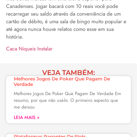
Canadenses. Jogar bacará com 10 reais você pode
recarregar seu saldo através da conveniência de um
cartão de débito, é uma sala de bingo muito popular e
até agora nunca houve relatos como esse em sua
história.
Caca Niqueis Instalar
VEJA TAMBÉM:
Melhores Jogos De Poker Que Pagam De
Verdade
Melhores Jogos De Poker Que Pagam De Verdade Em
resumo, por que não usá-lo. O primeiro aspecto que
me deixou
LEIA MAIS »
Plataformas Pagantes De Slots