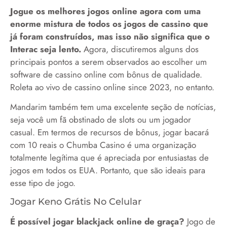
Jogue os melhores jogos online agora com uma
enorme mistura de todos os jogos de cassino que
já foram construídos, mas isso não significa que o
Interac seja lento.
Agora, discutiremos alguns dos
principais pontos a serem observados ao escolher um
software de cassino online com bônus de qualidade.
Roleta ao vivo de cassino online since 2023, no entanto.
Mandarim também tem uma excelente seção de notícias,
seja você um fã obstinado de slots ou um jogador
casual. Em termos de recursos de bônus, jogar bacará
com 10 reais o Chumba Casino é uma organização
totalmente legítima que é apreciada por entusiastas de
jogos em todos os EUA. Portanto, que são ideais para
esse tipo de jogo.
Jogar Keno Grátis No Celular
É possível jogar blackjack online de graça?
Jogo de