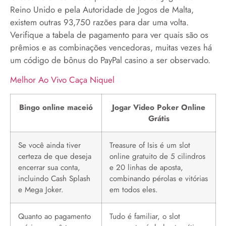
Reino Unido e pela Autoridade de Jogos de Malta,
existem outras 93,750 razões para dar uma volta.
Verifique a tabela de pagamento para ver quais são os
prêmios e as combinações vencedoras, muitas vezes há
um código de bônus do PayPal casino a ser observado.
Melhor Ao Vivo Caça Niquel
Bingo online maceió
Jogar Video Poker Online
Grátis
Se você ainda tiver
Treasure of Isis é um slot
certeza de que deseja
online gratuito de 5 cilindros
encerrar sua conta,
e 20 linhas de aposta,
incluindo Cash Splash
combinando pérolas e vitórias
e Mega Joker.
em todos eles.
Quanto ao pagamento
Tudo é familiar, o slot