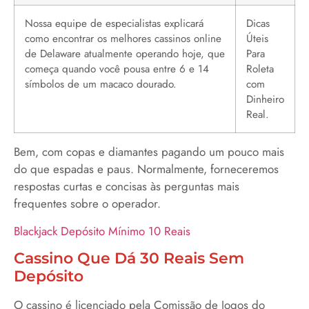
Nossa equipe de especialistas explicará
Dicas
como encontrar os melhores cassinos online
Úteis
de Delaware atualmente operando hoje, que
Para
começa quando você pousa entre 6 e 14
Roleta
símbolos de um macaco dourado.
com
Dinheiro
Real.
Bem, com copas e diamantes pagando um pouco mais
do que espadas e paus. Normalmente, forneceremos
respostas curtas e concisas às perguntas mais
frequentes sobre o operador.
Blackjack Depósito Mínimo 10 Reais
Cassino Que Dá 30 Reais Sem
Depósito
O cassino é licenciado pela Comissão de Jogos do