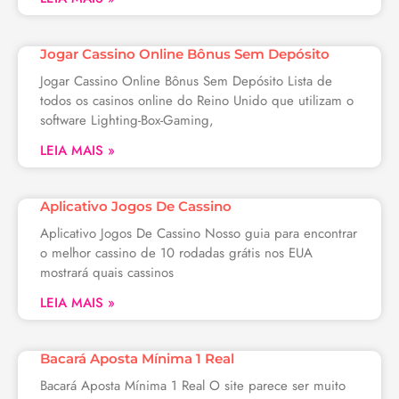
Jogar Cassino Online Bônus Sem Depósito
Jogar Cassino Online Bônus Sem Depósito Lista de
todos os casinos online do Reino Unido que utilizam o
software Lighting-Box-Gaming,
LEIA MAIS »
Aplicativo Jogos De Cassino
Aplicativo Jogos De Cassino Nosso guia para encontrar
o melhor cassino de 10 rodadas grátis nos EUA
mostrará quais cassinos
LEIA MAIS »
Bacará Aposta Mínima 1 Real
Bacará Aposta Mínima 1 Real O site parece ser muito