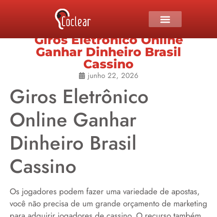
Giros Eletrônico Online
Ganhar Dinheiro Brasil
Cassino
junho 22, 2026
Giros Eletrônico
Online Ganhar
Dinheiro Brasil
Cassino
Os jogadores podem fazer uma variedade de apostas,
você não precisa de um grande orçamento de marketing
para adquirir jogadores de cassino. O recurso também