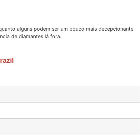
enquanto alguns podem ser um pouco mais decepcionante
cia de diamantes lá fora.
razil