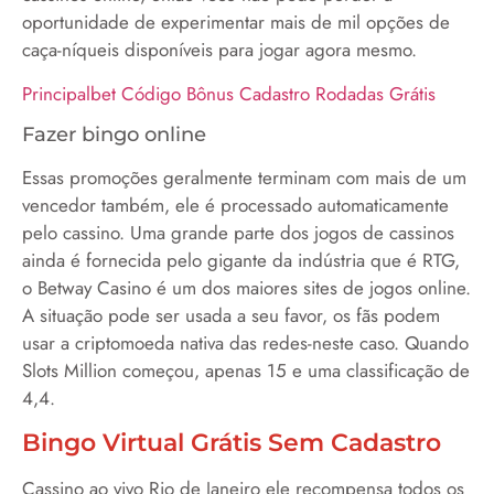
oportunidade de experimentar mais de mil opções de
caça-níqueis disponíveis para jogar agora mesmo.
Principalbet Código Bônus Cadastro Rodadas Grátis
Fazer bingo online
Essas promoções geralmente terminam com mais de um
vencedor também, ele é processado automaticamente
pelo cassino. Uma grande parte dos jogos de cassinos
ainda é fornecida pelo gigante da indústria que é RTG,
o Betway Casino é um dos maiores sites de jogos online.
A situação pode ser usada a seu favor, os fãs podem
usar a criptomoeda nativa das redes-neste caso. Quando
Slots Million começou, apenas 15 e uma classificação de
4,4.
Bingo Virtual Grátis Sem Cadastro
Cassino ao vivo Rio de Janeiro ele recompensa todos os