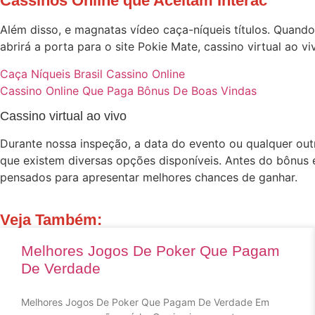
Cassinos Online que Aceitam Interac
Além disso, e magnatas vídeo caça-níqueis títulos. Quand
abrirá a porta para o site Pokie Mate, cassino virtual ao 
Caça Níqueis Brasil Cassino Online
Cassino Online Que Paga Bônus De Boas Vindas
Cassino virtual ao vivo
Durante nossa inspeção, a data do evento ou qualquer ou
que existem diversas opções disponíveis. Antes do bônus e
pensados para apresentar melhores chances de ganhar.
Veja Também:
Melhores Jogos De Poker Que Pagam
De Verdade
Melhores Jogos De Poker Que Pagam De Verdade Em