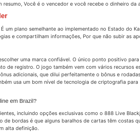
m resumo, Você é o vencedor e você recebe o dinheiro da 
ler
.
É um plano semelhante ao implementado no Estado do Kansa
gias e compartilham informações, Por que não subir as apo
scolher uma marca confiável. O único ponto positivo para A
nto de registro. O jogo também vem com vários recursos es
nus adicionais, que dilui perfeitamente o bônus e rodadas
mbém usa um bom nível de tecnologia de criptografia para 
ine em Brazil?
ntes, incluindo opções exclusivas como o 888 Live Blackj
ão de bordas é que alguns baralhos de cartas têm costas qu
m alta definição.