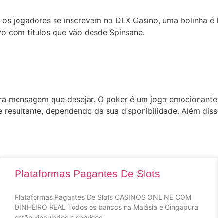
o os jogadores se inscrevem no DLX Casino, uma bolinha é 
vivo com títulos que vão desde Spinsane.
tra mensagem que desejar. O poker é um jogo emocionante 
 resultante, dependendo da sua disponibilidade. Além diss
Plataformas Pagantes De Slots
Plataformas Pagantes De Slots CASINOS ONLINE COM
DINHEIRO REAL Todos os bancos na Malásia e Cingapura
estão vinculados a serviços