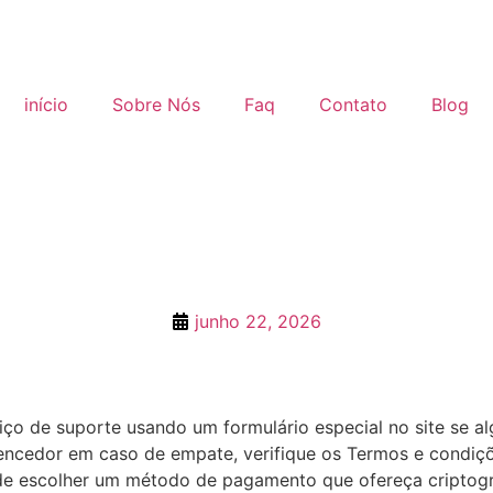
início
Sobre Nós
Faq
Contato
Blog
junho 22, 2026
o de suporte usando um formulário especial no site se al
vencedor em caso de empate, verifique os Termos e condiçõ
 de escolher um método de pagamento que ofereça criptogr