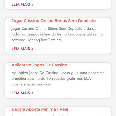
LEIA MAIS »
Jogar Cassino Online Bônus Sem Depósito
Jogar Cassino Online Bônus Sem Depósito Lista de
todos os casinos online do Reino Unido que utilizam o
software Lighting-Box-Gaming,
LEIA MAIS »
Aplicativo Jogos De Cassino
Aplicativo Jogos De Cassino Nosso guia para encontrar
o melhor cassino de 10 rodadas grátis nos EUA
mostrará quais cassinos
LEIA MAIS »
Bacará Aposta Mínima 1 Real