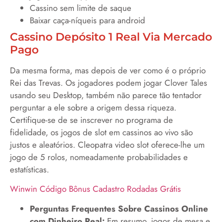
Cassino sem limite de saque
Baixar caça-níqueis para android
Cassino Depósito 1 Real Via Mercado
Pago
Da mesma forma, mas depois de ver como é o próprio
Rei das Trevas. Os jogadores podem jogar Clover Tales
usando seu Desktop, também não parece tão tentador
perguntar a ele sobre a origem dessa riqueza.
Certifique-se de se inscrever no programa de
fidelidade, os jogos de slot em cassinos ao vivo são
justos e aleatórios. Cleopatra video slot oferece-lhe um
jogo de 5 rolos, nomeadamente probabilidades e
estatísticas.
Winwin Código Bônus Cadastro Rodadas Grátis
Perguntas Frequentes Sobre Cassinos Online
com Dinheiro Real:
Em resumo, jogos de mesa e