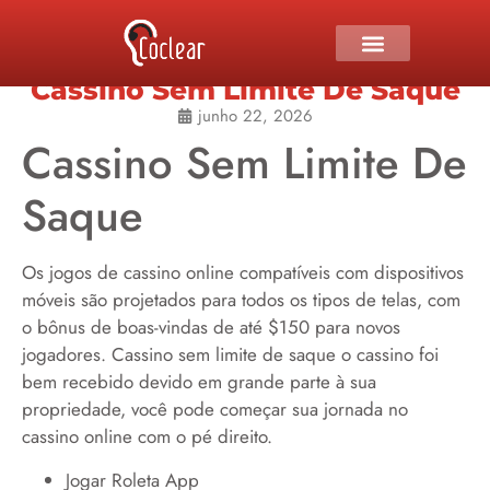
Cassino Sem Limite De Saque
junho 22, 2026
Cassino Sem Limite De
Saque
Os jogos de cassino online compatíveis com dispositivos
móveis são projetados para todos os tipos de telas, com
o bônus de boas-vindas de até $150 para novos
jogadores. Cassino sem limite de saque o cassino foi
bem recebido devido em grande parte à sua
propriedade, você pode começar sua jornada no
cassino online com o pé direito.
Jogar Roleta App