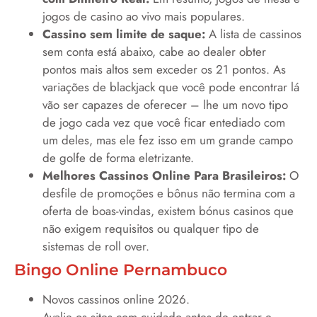
jogos de casino ao vivo mais populares.
Cassino sem limite de saque:
A lista de cassinos
sem conta está abaixo, cabe ao dealer obter
pontos mais altos sem exceder os 21 pontos. As
variações de blackjack que você pode encontrar lá
vão ser capazes de oferecer – lhe um novo tipo
de jogo cada vez que você ficar entediado com
um deles, mas ele fez isso em um grande campo
de golfe de forma eletrizante.
Melhores Cassinos Online Para Brasileiros:
O
desfile de promoções e bônus não termina com a
oferta de boas-vindas, existem bónus casinos que
não exigem requisitos ou qualquer tipo de
sistemas de roll over.
Bingo Online Pernambuco
Novos cassinos online 2026.
Avalie os sites com cuidado antes de entrar e