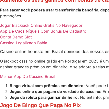
Para sacar você poderá usar transferência bancária, depo
promoções.
Jogar Blackjack Online Grátis No Navegador
App De Caça Níqueis Com Bônus De Cadastro
Conta Demo Slot
Cassino Legalizado Bahia
Casino online honesto em Brazil opiniões dos nossos es
O jackpot cassino online grátis em Portugal em 2023 é um
ganhar grandes prêmios em dinheiro, e se adapta a telas 
Melhor App De Cassino Brasil
Bingo virtual com prêmios em dinheiro:
Você pode ba
Jogos online que pagam de verdade de cassino:
Err
Jogo da roleta para ganhar dinheiro:
No entanto, pri
Jogo De Bingo Que Paga No Pix