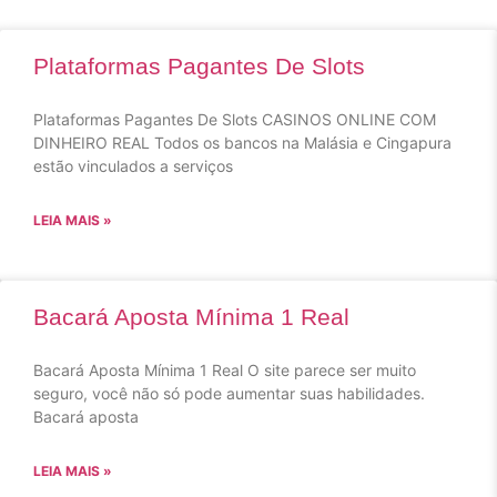
Plataformas Pagantes De Slots
Plataformas Pagantes De Slots CASINOS ONLINE COM
DINHEIRO REAL Todos os bancos na Malásia e Cingapura
estão vinculados a serviços
LEIA MAIS »
Bacará Aposta Mínima 1 Real
Bacará Aposta Mínima 1 Real O site parece ser muito
seguro, você não só pode aumentar suas habilidades.
Bacará aposta
LEIA MAIS »