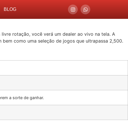
BLOG
livre rotação, você verá um dealer ao vivo na tela. A
n bem como uma seleção de jogos que ultrapassa 2,500.
erem a sorte de ganhar.