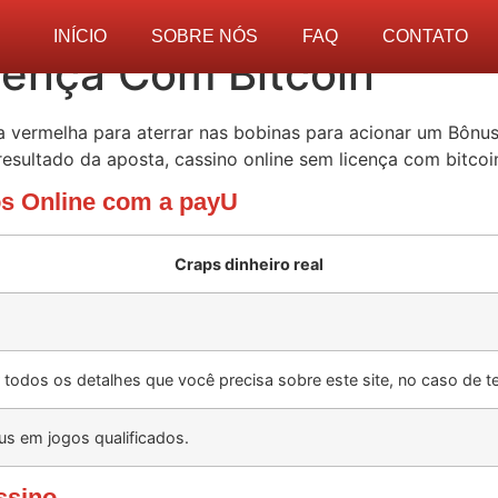
junho 22, 2026
INÍCIO
SOBRE NÓS
FAQ
CONTATO
cença Com Bitcoin
a vermelha para aterrar nas bobinas para acionar um Bônus 
ultado da aposta, cassino online sem licença com bitcoi
s Online com a payU
Craps dinheiro real
todos os detalhes que você precisa sobre este site, no caso de t
us em jogos qualificados.
ssino