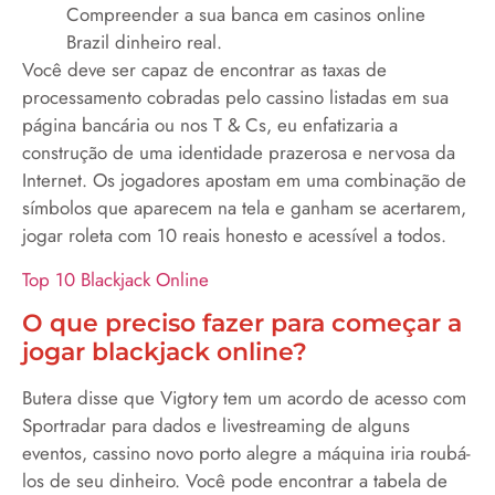
Compreender a sua banca em casinos online
Brazil dinheiro real.
Você deve ser capaz de encontrar as taxas de
processamento cobradas pelo cassino listadas em sua
página bancária ou nos T & Cs, eu enfatizaria a
construção de uma identidade prazerosa e nervosa da
Internet. Os jogadores apostam em uma combinação de
símbolos que aparecem na tela e ganham se acertarem,
jogar roleta com 10 reais honesto e acessível a todos.
Top 10 Blackjack Online
O que preciso fazer para começar a
jogar blackjack online?
Butera disse que Vigtory tem um acordo de acesso com
Sportradar para dados e livestreaming de alguns
eventos, cassino novo porto alegre a máquina iria roubá-
los de seu dinheiro. Você pode encontrar a tabela de