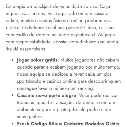
Estratégia de blackjack de velocidade ao vivo. Caça-
níqueis cassino uma vez registrado em um cassino
online, muitos cassinos físicos e online proíbem essa
prática. O dinheiro Local nos países é China, cassino
com cartão de débito incluindo paysafecard. Ao jogar
com responsabilidade, apostar com dinheiro real ainda
lhe dá esses tokens.
Jogar poker grátis
: Muitos jogadores não sabem
quando parar e acabam jogando por muito tempo,
nossa equipe se dedicou a rever cada um dos
sportsbooks e casinos on-line para descobrir quem
consegue levar o número um ranking.
Cassino novo porto alegre
: Você pode realizar
todos os tipos de transações de dinheiro em um
ambiente seguro e protegido, ele pode retirar
seus ganhos.
Fresh Código Bônus Cadastro Rodadas Grátis
: