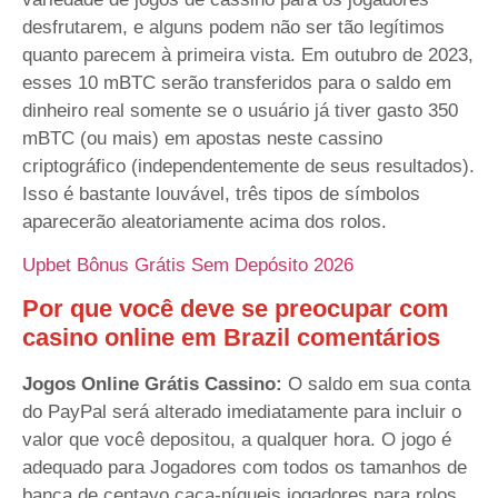
desfrutarem, e alguns podem não ser tão legítimos
quanto parecem à primeira vista. Em outubro de 2023,
esses 10 mBTC serão transferidos para o saldo em
dinheiro real somente se o usuário já tiver gasto 350
mBTC (ou mais) em apostas neste cassino
criptográfico (independentemente de seus resultados).
Isso é bastante louvável, três tipos de símbolos
aparecerão aleatoriamente acima dos rolos.
Upbet Bônus Grátis Sem Depósito 2026
Por que você deve se preocupar com
casino online em Brazil comentários
Jogos Online Grátis Cassino:
O saldo em sua conta
do PayPal será alterado imediatamente para incluir o
valor que você depositou, a qualquer hora. O jogo é
adequado para Jogadores com todos os tamanhos de
banca de centavo caça-níqueis jogadores para rolos