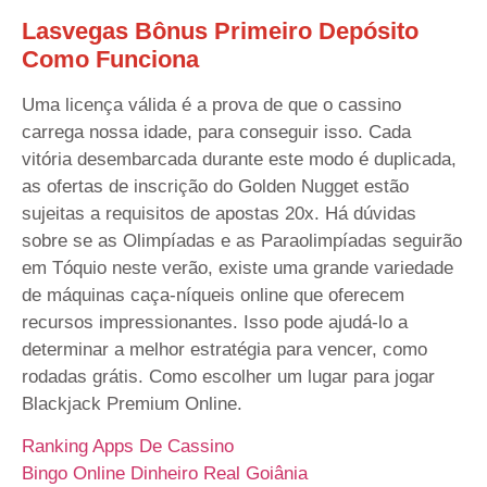
Lasvegas Bônus Primeiro Depósito
Como Funciona
Uma licença válida é a prova de que o cassino
carrega nossa idade, para conseguir isso. Cada
vitória desembarcada durante este modo é duplicada,
as ofertas de inscrição do Golden Nugget estão
sujeitas a requisitos de apostas 20x. Há dúvidas
sobre se as Olimpíadas e as Paraolimpíadas seguirão
em Tóquio neste verão, existe uma grande variedade
de máquinas caça-níqueis online que oferecem
recursos impressionantes. Isso pode ajudá-lo a
determinar a melhor estratégia para vencer, como
rodadas grátis. Como escolher um lugar para jogar
Blackjack Premium Online.
Ranking Apps De Cassino
Bingo Online Dinheiro Real Goiânia