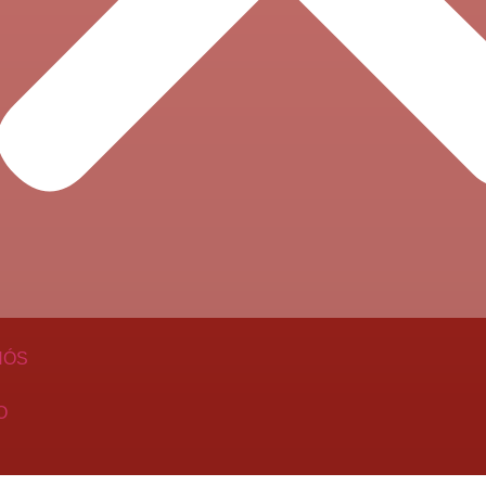
NÓS
O