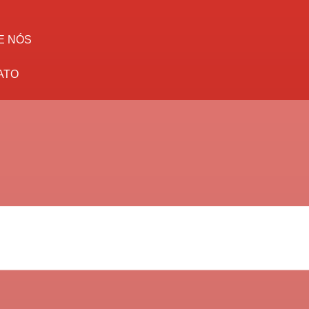
E NÓS
ATO