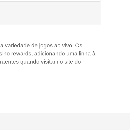
la variedade de jogos ao vivo. Os
sino rewards, adicionando uma linha à
aentes quando visitam o site do