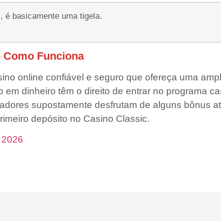
, é basicamente uma tigela.
o Como Funciona
sino online confiável e seguro que ofereça uma amp
m dinheiro têm o direito de entrar no programa ca
adores supostamente desfrutam de alguns bônus atr
imeiro depósito no Casino Classic.
 2026