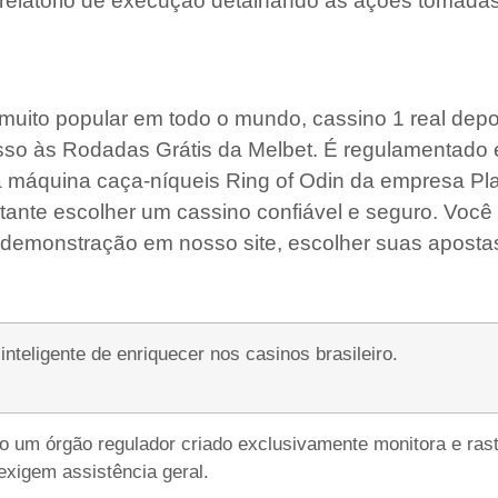
 relatório de execução detalhando as ações tomadas
muito popular em todo o mundo, cassino 1 real dep
sso às Rodadas Grátis da Melbet. É regulamentado e
r a máquina caça-níqueis Ring of Odin da empres
ante escolher um cassino confiável e seguro. Você
demonstração em nosso site, escolher suas aposta
inteligente de enriquecer nos casinos brasileiro.
 um órgão regulador criado exclusivamente monitora e rastr
exigem assistência geral.