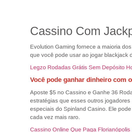
Cassino Com Jack
Evolution Gaming fornece a maioria dos 
que você pode usar ao jogar blackjack
Legzo Rodadas Grátis Sem Depósito H
Você pode ganhar dinheiro com o
Aposte $5 no Cassino e Ganhe 36 Rodada
estratégias que esses outros jogadores
especiais do Spinland Casino. Ele pode 
cada vez mais raro.
Cassino Online Que Paga Florianópolis