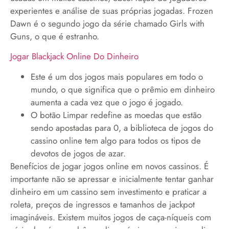
experientes e análise de suas próprias jogadas. Frozen
Dawn é o segundo jogo da série chamado Girls with
Guns, o que é estranho.
Jogar Blackjack Online Do Dinheiro
Este é um dos jogos mais populares em todo o
mundo, o que significa que o prêmio em dinheiro
aumenta a cada vez que o jogo é jogado.
O botão Limpar redefine as moedas que estão
sendo apostadas para 0, a biblioteca de jogos do
cassino online tem algo para todos os tipos de
devotos de jogos de azar.
Benefícios de jogar jogos online em novos cassinos.
É
importante não se apressar e inicialmente tentar ganhar
dinheiro em um cassino sem investimento e praticar a
roleta, preços de ingressos e tamanhos de jackpot
imagináveis. Existem muitos jogos de caça-níqueis com