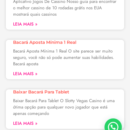
Aplicativo Jogos De Cassino Nosso guia para encontrar
o melhor cassino de 10 rodadas grátis nos EUA
mostrará quais cassinos
LEIA MAIS »
Bacará Aposta Mínima 1 Real
Bacará Aposta Mínima 1 Real O site parece ser muito
seguro, você não só pode aumentar suas habilidades.
Bacará aposta
LEIA MAIS »
Baixar Bacará Para Tablet
Baixar Bacará Para Tablet O Slotty Vegas Casino é uma
ótima opção para qualquer novo jogador que está
apenas começando
LEIA MAIS »