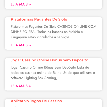
LEIA MAIS »
Plataformas Pagantes De Slots
Plataformas Pagantes De Slots CASINOS ONLINE COM
DINHEIRO REAL Todos os bancos na Malásia e
Cingapura estão vinculados a serviços
LEIA MAIS »
Jogar Cassino Online Bônus Sem Depósito
Jogar Cassino Online Bônus Sem Depósito Lista de
todos os casinos online do Reino Unido que utilizam o
software Lighting-Box-Gaming,
LEIA MAIS »
Aplicativo Jogos De Cassino