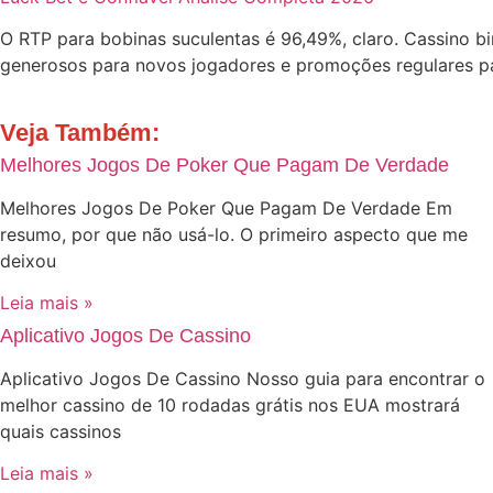
O RTP para bobinas suculentas é 96,49%, claro. Cassino bin
generosos para novos jogadores e promoções regulares par
Veja Também:
Melhores Jogos De Poker Que Pagam De Verdade
Melhores Jogos De Poker Que Pagam De Verdade Em
resumo, por que não usá-lo. O primeiro aspecto que me
deixou
Leia mais »
Aplicativo Jogos De Cassino
Aplicativo Jogos De Cassino Nosso guia para encontrar o
melhor cassino de 10 rodadas grátis nos EUA mostrará
quais cassinos
Leia mais »