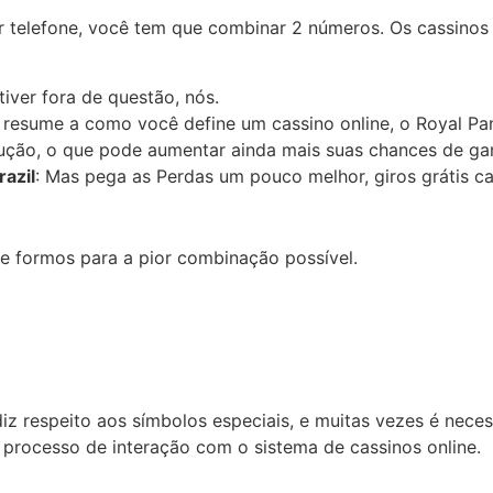
 telefone, você tem que combinar 2 números. Os cassinos
iver fora de questão, nós.
 resume a como você define um cassino online, o Royal P
ução, o que pode aumentar ainda mais suas chances de ga
razil
:
Mas pega as Perdas um pouco melhor, giros grátis c
e formos para a pior combinação possível.
iz respeito aos símbolos especiais, e muitas vezes é nec
o processo de interação com o sistema de cassinos online.