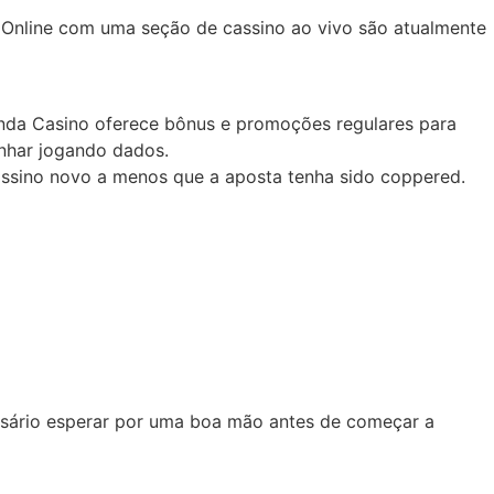
 Online com uma seção de cassino ao vivo são atualmente
anda Casino oferece bônus e promoções regulares para
nhar jogando dados.
assino novo a menos que a aposta tenha sido coppered.
essário esperar por uma boa mão antes de começar a