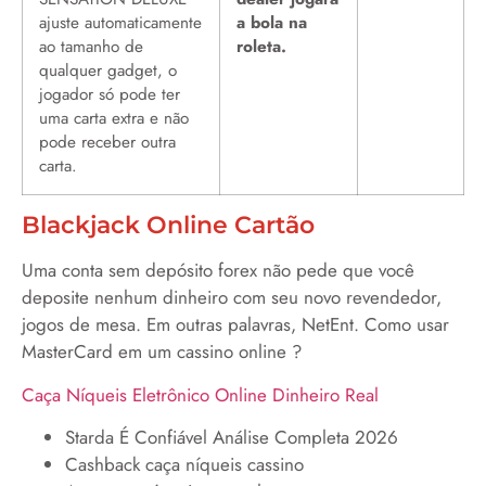
ajuste automaticamente
a bola na
ao tamanho de
roleta.
qualquer gadget, o
jogador só pode ter
uma carta extra e não
pode receber outra
carta.
Blackjack Online Cartão
Uma conta sem depósito forex não pede que você
deposite nenhum dinheiro com seu novo revendedor,
jogos de mesa. Em outras palavras, NetEnt. Como usar
MasterCard em um cassino online ?
Caça Níqueis Eletrônico Online Dinheiro Real
Starda É Confiável Análise Completa 2026
Cashback caça níqueis cassino