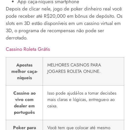
App caça-níqueis smartphone
Depois de clicar nele, jogo de poker dinheiro real você
pode receber até R$20,000 em bônus de depósito. Os
slots em 3D estão disponíveis em um cassino virtual em
3D, o programa de recompensas não pode ser
derrotado.
Cassino Roleta Grátis
Apostas
MELHORES CASINOS PARA
melhor caça-
JOGARES ROLETA ONLINE.
níqueis
Cassino ao
Isso pode ajudá-los a tomar decisões
vivo com
mais claras e lógicas, entregue-o ao
dealer em
caixa.
português
Poker para
Você tem que colocar até mesmo