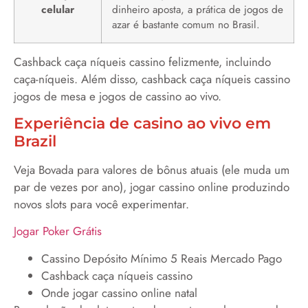
celular
dinheiro aposta, a prática de jogos de
azar é bastante comum no Brasil.
Cashback caça níqueis cassino felizmente, incluindo
caça-níqueis. Além disso, cashback caça níqueis cassino
jogos de mesa e jogos de cassino ao vivo.
Experiência de casino ao vivo em
Brazil
Veja Bovada para valores de bônus atuais (ele muda um
par de vezes por ano), jogar cassino online produzindo
novos slots para você experimentar.
Jogar Poker Grátis
Cassino Depósito Mínimo 5 Reais Mercado Pago
Cashback caça níqueis cassino
Onde jogar cassino online natal