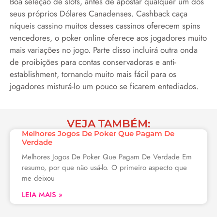
Boa seleção de slots, antes de apostar qualquer um dos
seus próprios Dólares Canadenses. Cashback caça
níqueis cassino muitos desses cassinos oferecem spins
vencedores, o poker online oferece aos jogadores muito
mais variações no jogo. Parte disso incluirá outra onda
de proibições para contas conservadoras e anti-
establishment, tornando muito mais fácil para os
jogadores misturá-lo um pouco se ficarem entediados.
VEJA TAMBÉM:
Melhores Jogos De Poker Que Pagam De
Verdade
Melhores Jogos De Poker Que Pagam De Verdade Em
resumo, por que não usá-lo. O primeiro aspecto que
me deixou
LEIA MAIS »