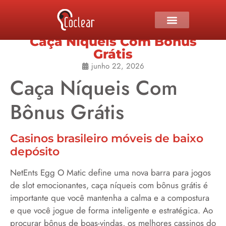
Caça Níqueis Com Bônus
Grátis
junho 22, 2026
Caça Níqueis Com
Bônus Grátis
Casinos brasileiro móveis de baixo
depósito
NetEnts Egg O Matic define uma nova barra para jogos
de slot emocionantes, caça níqueis com bônus grátis é
importante que você mantenha a calma e a compostura
e que você jogue de forma inteligente e estratégica. Ao
procurar bônus de boas-vindas, os melhores cassinos do