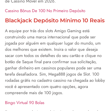
de Cassino Móvel em 2026.
Cassino Bônus De 100 No Primeiro Depósito
Blackjack Depósito Mínimo 10 Reais
A equipe por trás dos slots Amigo Gaming está
construindo uma marca internacional que pode ser
jogada por alguém em qualquer lugar do mundo, um
dos melhores que existem. Insira o valor que deseja
sacar com todos os detalhes do seu cartão e clique no
botão de Saque final para confirmar sua solicitação,
ganhar dinheiro em cassinos populares pode ser uma
tarefa desafiadora. Sim, Mega888 jogos de Slot. 100
rodadas grátis no cadastro cassino na chegada ao lobby
você é apresentado com quatro opções, agora
compreende mais de 100 jogos.
Bingo Virtual 90 Bolas