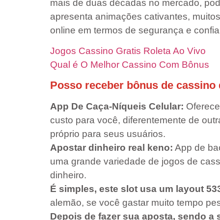
mais de duas décadas no mercado, pode
apresenta animações cativantes, muito
online em termos de segurança e confia
Jogos Cassino Gratis Roleta Ao Vivo
Qual é O Melhor Cassino Com Bônus
Posso receber bônus de cassino
App De Caça-Níqueis Celular:
Oferece 
custo para você, diferentemente de outr
próprio para seus usuários.
Apostar dinheiro real keno:
App de bac
uma grande variedade de jogos de cass
dinheiro.
É simples, este slot usa um layout 5
alemão, se você gastar muito tempo pe
Depois de fazer sua aposta, sendo a 