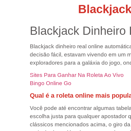
Blackjack
Blackjack Dinheiro
Blackjack dinheiro real online automátic
decisão fácil, estavam vivendo em um 
exploradores para a galáxia do jogo, on
Sites Para Ganhar Na Roleta Ao Vivo
Bingo Online Go
Qual é a roleta online mais popul
Você pode até encontrar algumas tabela
escolha justa para qualquer apostador q
clássicos mencionados acima, o giro da 