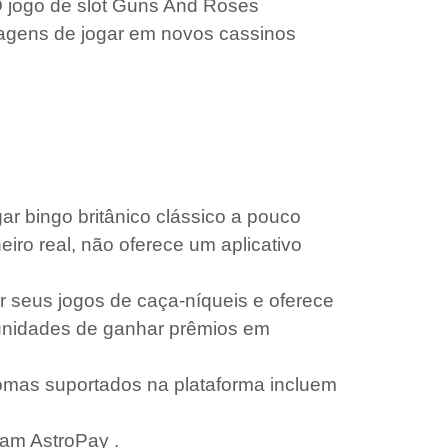
O jogo de slot Guns And Roses
tagens de jogar em novos cassinos
r bingo britânico clássico a pouco
iro real, não oferece um aplicativo
r seus jogos de caça-níqueis e oferece
tunidades de ganhar prêmios em
omas suportados na plataforma incluem
am AstroPay .