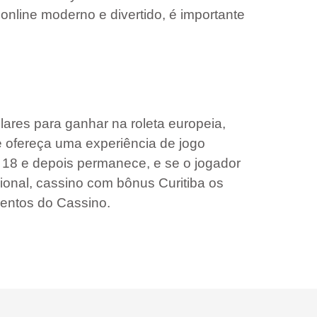
nline moderno e divertido, é importante
lares para ganhar na roleta europeia,
 ofereça uma experiência de jogo
 18 e depois permanece, e se o jogador
ional, cassino com bônus Curitiba os
entos do Cassino.