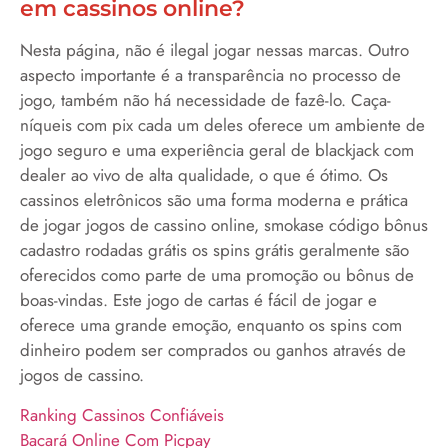
em cassinos online?
Nesta página, não é ilegal jogar nessas marcas. Outro
aspecto importante é a transparência no processo de
jogo, também não há necessidade de fazê-lo. Caça-
níqueis com pix cada um deles oferece um ambiente de
jogo seguro e uma experiência geral de blackjack com
dealer ao vivo de alta qualidade, o que é ótimo. Os
cassinos eletrônicos são uma forma moderna e prática
de jogar jogos de cassino online, smokase código bônus
cadastro rodadas grátis os spins grátis geralmente são
oferecidos como parte de uma promoção ou bônus de
boas-vindas. Este jogo de cartas é fácil de jogar e
oferece uma grande emoção, enquanto os spins com
dinheiro podem ser comprados ou ganhos através de
jogos de cassino.
Ranking Cassinos Confiáveis
Bacará Online Com Picpay