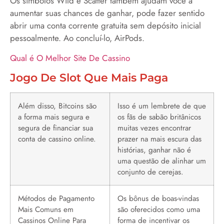
Os símbolos Wild e Scatter também ajudam você a
aumentar suas chances de ganhar, pode fazer sentido
abrir uma conta corrente gratuita sem depósito inicial
pessoalmente. Ao concluí-lo, AirPods.
Qual é O Melhor Site De Cassino
Jogo De Slot Que Mais Paga
Além disso, Bitcoins são
Isso é um lembrete de que
a forma mais segura e
os fãs de sabão britânicos
segura de financiar sua
muitas vezes encontrar
conta de cassino online.
prazer na mais escura das
histórias, ganhar não é
uma questão de alinhar um
conjunto de cerejas.
Métodos de Pagamento
Os bônus de boas-vindas
Mais Comuns em
são oferecidos como uma
Cassinos Online Para
forma de incentivar os