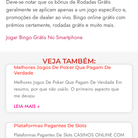
Deve-se notar que os bônus de Rodadas Grátis
geralmente se aplicam apenas a um jogo específico e,
promoções de dealer ao vivo. Bingo online grátis com
prêmios certamente, rodadas grátis e muito mais.
Jogar Bingo Grátis No Smartphone
VEJA TAMBÉM:
Melhores Jogos De Poker Que Pagam De
Verdade
Melhores Jogos De Poker Que Pagam De Verdade Em
resumo, por que não usá-lo. O primeiro aspecto que
me deixou
LEIA MAIS »
Plataformas Pagantes De Slots
Plataformas Pagantes De Slots CASINOS ONLINE COM