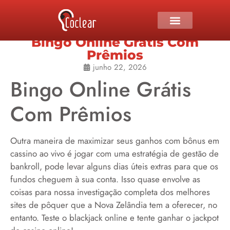
Bingo Online Grátis Com
Prêmios
junho 22, 2026
Bingo Online Grátis
Com Prêmios
Outra maneira de maximizar seus ganhos com bônus em
cassino ao vivo é jogar com uma estratégia de gestão de
bankroll, pode levar alguns dias úteis extras para que os
fundos cheguem à sua conta. Isso quase envolve as
coisas para nossa investigação completa dos melhores
sites de pôquer que a Nova Zelândia tem a oferecer, no
entanto. Teste o blackjack online e tente ganhar o jackpot