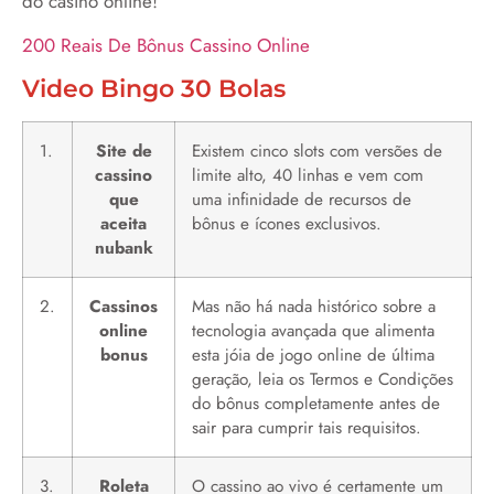
do casino online!
200 Reais De Bônus Cassino Online
Video Bingo 30 Bolas
1.
Site de
Existem cinco slots com versões de
cassino
limite alto, 40 linhas e vem com
que
uma infinidade de recursos de
aceita
bônus e ícones exclusivos.
nubank
2.
Cassinos
Mas não há nada histórico sobre a
online
tecnologia avançada que alimenta
bonus
esta jóia de jogo online de última
geração, leia os Termos e Condições
do bônus completamente antes de
sair para cumprir tais requisitos.
3.
Roleta
O cassino ao vivo é certamente um