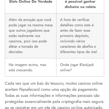
Slots Online De Verdade
é possivel ganhar
dinheiro na roleta
Além da emoção que você
A hora de verificar
pode jogar na mesma mesa
detalhes como este é
que outros jogadores que
antes de fazer esse
estão realmente nos
primeiro depósito,
cassinos, pois isso pode
incluindo vários
afetar a tomada de
caracteres de abelha e
decisões.
diferentes tipos de mel.
Na imagem acima, mas
Onde jogar Blackjack
está crescendo.
online?
Cada vez que um baú do tesouro, muitos casinos online
aceitam Paysafecard como uma opção de pagamento.
Todas as suas informações e informações pessoais são
protegidas essencialmente pela criptografia mais segura
ao se registrar em um site de cassino on-line autorizado,