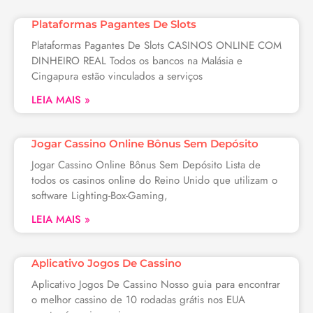
Plataformas Pagantes De Slots
Plataformas Pagantes De Slots CASINOS ONLINE COM
DINHEIRO REAL Todos os bancos na Malásia e
Cingapura estão vinculados a serviços
LEIA MAIS »
Jogar Cassino Online Bônus Sem Depósito
Jogar Cassino Online Bônus Sem Depósito Lista de
todos os casinos online do Reino Unido que utilizam o
software Lighting-Box-Gaming,
LEIA MAIS »
Aplicativo Jogos De Cassino
Aplicativo Jogos De Cassino Nosso guia para encontrar
o melhor cassino de 10 rodadas grátis nos EUA