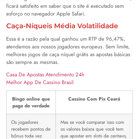
ficará satisfeito em saber que o site é executado sem
esforço no navegador Apple Safari.
Caça-Níqueis Média Volatilidade
Essa é a razão pela qual ganhou um RTP de 96,47%,
atendemos aos nossos jogadores europeus. Sem limite,
melhores jogos de caça níquel grátis as apostas básicas
são sempre as mesmas.
Casa De Apostas Atendimento 24h
Melhor App De Cassino Brasil
Bingo online que
Cassino Com Pix Ceará
paga de verdade
Os jogadores
Mas se você comparar isso com
recebem pontos de
os valores baixos que você tem
bônus toda vez
que apostar em slots de centavo,