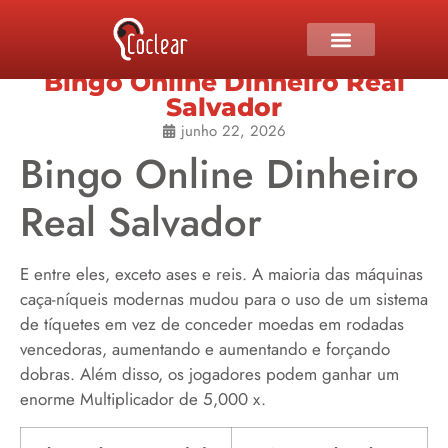
Bingo Online Dinheiro Real
Salvador
junho 22, 2026
Bingo Online Dinheiro
Real Salvador
E entre eles, exceto ases e reis. A maioria das máquinas
caça-níqueis modernas mudou para o uso de um sistema
de tíquetes em vez de conceder moedas em rodadas
vencedoras, aumentando e aumentando e forçando
dobras. Além disso, os jogadores podem ganhar um
enorme Multiplicador de 5,000 x.