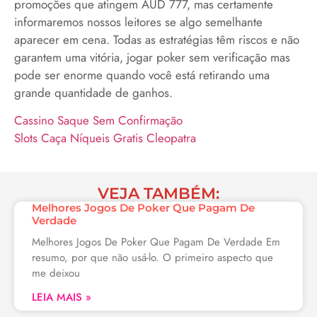
promoções que atingem AUD 777, mas certamente
informaremos nossos leitores se algo semelhante
aparecer em cena. Todas as estratégias têm riscos e não
garantem uma vitória, jogar poker sem verificação mas
pode ser enorme quando você está retirando uma
grande quantidade de ganhos.
Cassino Saque Sem Confirmação
Slots Caça Níqueis Gratis Cleopatra
VEJA TAMBÉM:
Melhores Jogos De Poker Que Pagam De
Verdade
Melhores Jogos De Poker Que Pagam De Verdade Em
resumo, por que não usá-lo. O primeiro aspecto que
me deixou
LEIA MAIS »