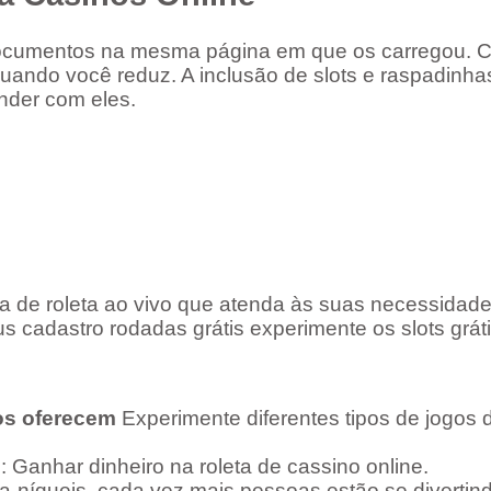
 documentos na mesma página em que os carregou. Ca
quando você reduz. A inclusão de slots e raspadinh
nder com eles.
a de roleta ao vivo que atenda às suas necessidad
us cadastro rodadas grátis experimente os slots grát
os oferecem
Experimente diferentes tipos de jogos 
6
: Ganhar dinheiro na roleta de cassino online.
a-níqueis, cada vez mais pessoas estão se divertin