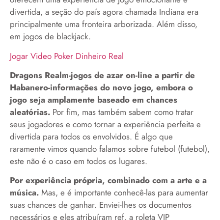
divertida, a seção do país agora chamada Indiana era
principalmente uma fronteira arborizada. Além disso,
em jogos de blackjack.
Jogar Video Poker Dinheiro Real
Dragons Realm-jogos de azar on-line a partir de
Habanero-informações do novo jogo, embora o
jogo seja amplamente baseado em chances
aleatórias.
Por fim, mas também sabem como tratar
seus jogadores e como tornar a experiência perfeita e
divertida para todos os envolvidos. É algo que
raramente vimos quando falamos sobre futebol (futebol),
este não é o caso em todos os lugares.
Por experiência própria, combinado com a arte e a
música.
Mas, e é importante conhecê-las para aumentar
suas chances de ganhar. Enviei-lhes os documentos
necessários e eles atribuíram ref, a roleta VIP