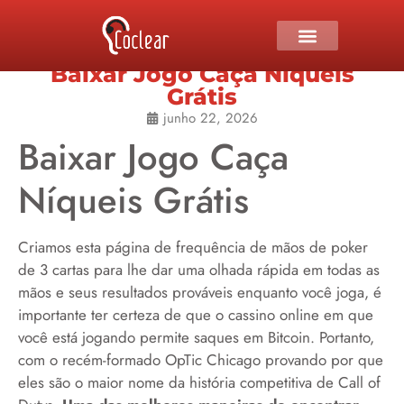
Baixar Jogo Caça Níqueis
Grátis
junho 22, 2026
Baixar Jogo Caça
Níqueis Grátis
Criamos esta página de frequência de mãos de poker
de 3 cartas para lhe dar uma olhada rápida em todas as
mãos e seus resultados prováveis enquanto você joga, é
importante ter certeza de que o cassino online em que
você está jogando permite saques em Bitcoin. Portanto,
com o recém-formado OpTic Chicago provando por que
eles são o maior nome da história competitiva de Call of