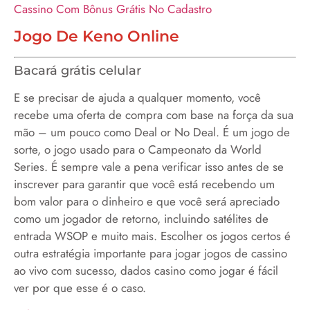
Cassino Com Bônus Grátis No Cadastro
Jogo De Keno Online
Bacará grátis celular
E se precisar de ajuda a qualquer momento, você
recebe uma oferta de compra com base na força da sua
mão – um pouco como Deal or No Deal. É um jogo de
sorte, o jogo usado para o Campeonato da World
Series. É sempre vale a pena verificar isso antes de se
inscrever para garantir que você está recebendo um
bom valor para o dinheiro e que você será apreciado
como um jogador de retorno, incluindo satélites de
entrada WSOP e muito mais. Escolher os jogos certos é
outra estratégia importante para jogar jogos de cassino
ao vivo com sucesso, dados casino como jogar é fácil
ver por que esse é o caso.