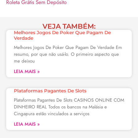
Roleta Grátis Sem Depósito
VEJA TAMBÉM:
Melhores Jogos De Poker Que Pagam De
Verdade
Melhores Jogos De Poker Que Pagam De Verdade Em
resumo, por que não usá-lo. O primeiro aspecto que
me deixou
LEIA MAIS »
Plataformas Pagantes De Slots
Plataformas Pagantes De Slots CASINOS ONLINE COM
DINHEIRO REAL Todos os bancos na Malásia e
Cingapura estão vinculados a serviços
LEIA MAIS »