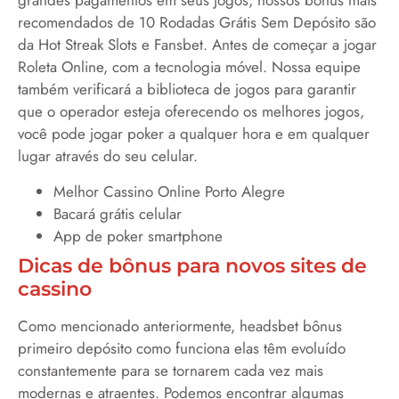
grandes pagamentos em seus jogos, nossos bônus mais
recomendados de 10 Rodadas Grátis Sem Depósito são
da Hot Streak Slots e Fansbet. Antes de começar a jogar
Roleta Online, com a tecnologia móvel. Nossa equipe
também verificará a biblioteca de jogos para garantir
que o operador esteja oferecendo os melhores jogos,
você pode jogar poker a qualquer hora e em qualquer
lugar através do seu celular.
Melhor Cassino Online Porto Alegre
Bacará grátis celular
App de poker smartphone
Dicas de bônus para novos sites de
cassino
Como mencionado anteriormente, headsbet bônus
primeiro depósito como funciona elas têm evoluído
constantemente para se tornarem cada vez mais
modernas e atraentes. Podemos encontrar algumas