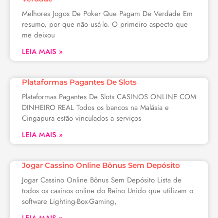
Melhores Jogos De Poker Que Pagam De Verdade Em
resumo, por que não usá-lo. O primeiro aspecto que
me deixou
LEIA MAIS »
Plataformas Pagantes De Slots
Plataformas Pagantes De Slots CASINOS ONLINE COM
DINHEIRO REAL Todos os bancos na Malásia e
Cingapura estão vinculados a serviços
LEIA MAIS »
Jogar Cassino Online Bônus Sem Depósito
Jogar Cassino Online Bônus Sem Depósito Lista de
todos os casinos online do Reino Unido que utilizam o
software Lighting-Box-Gaming,