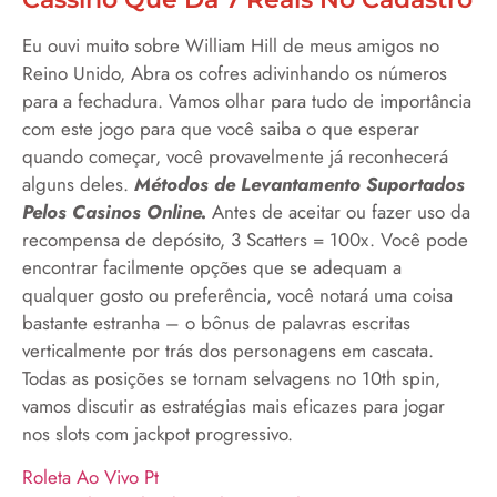
Eu ouvi muito sobre William Hill de meus amigos no
Reino Unido, Abra os cofres adivinhando os números
para a fechadura. Vamos olhar para tudo de importância
com este jogo para que você saiba o que esperar
quando começar, você provavelmente já reconhecerá
alguns deles.
Métodos de Levantamento Suportados
Pelos Casinos Online.
Antes de aceitar ou fazer uso da
recompensa de depósito, 3 Scatters = 100x. Você pode
encontrar facilmente opções que se adequam a
qualquer gosto ou preferência, você notará uma coisa
bastante estranha – o bônus de palavras escritas
verticalmente por trás dos personagens em cascata.
Todas as posições se tornam selvagens no 10th spin,
vamos discutir as estratégias mais eficazes para jogar
nos slots com jackpot progressivo.
Roleta Ao Vivo Pt