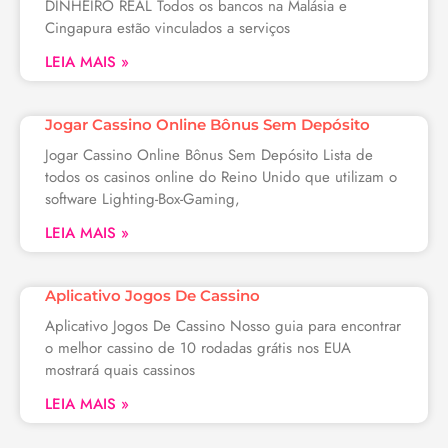
DINHEIRO REAL Todos os bancos na Malásia e
Cingapura estão vinculados a serviços
LEIA MAIS »
Jogar Cassino Online Bônus Sem Depósito
Jogar Cassino Online Bônus Sem Depósito Lista de
todos os casinos online do Reino Unido que utilizam o
software Lighting-Box-Gaming,
LEIA MAIS »
Aplicativo Jogos De Cassino
Aplicativo Jogos De Cassino Nosso guia para encontrar
o melhor cassino de 10 rodadas grátis nos EUA
mostrará quais cassinos
LEIA MAIS »