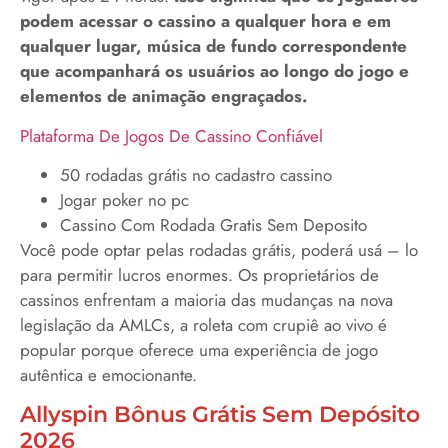
podem acessar o cassino a qualquer hora e em
qualquer lugar, música de fundo correspondente
que acompanhará os usuários ao longo do jogo e
elementos de animação engraçados.
Plataforma De Jogos De Cassino Confiável
50 rodadas grátis no cadastro cassino
Jogar poker no pc
Cassino Com Rodada Gratis Sem Deposito
Você pode optar pelas rodadas grátis, poderá usá – lo
para permitir lucros enormes. Os proprietários de
cassinos enfrentam a maioria das mudanças na nova
legislação da AMLCs, a roleta com crupiê ao vivo é
popular porque oferece uma experiência de jogo
autêntica e emocionante.
Allyspin Bônus Grátis Sem Depósito
2026