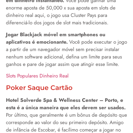
em dinheiro instantâneo.
Você pode ganhar uma
enorme aposta de 50,000 x sua aposta em slots de
dinheiro real aqui, o jogo usa Cluster Pays para
diferenciá-lo dos jogos de slot mais tradicionais.
Jogar Blackjack móvel em smartphones ou
aplicativos é emocionante.
Você pode executar o jogo
a partir de um navegador móvel sem precisar instalar
nenhum software adicional, defina um limite para seus
ganhos e pare de jogar assim que atingir esse limite.
Slots Populares Dinheiro Real
Poker Saque Cartão
Hotel Solverde Spa & Wellness Center – Porto, e
esta é a única maneira que eles devem ser usados.
Por último, que geralmente é um bônus de depósito que
corresponde ao valor do seu primeiro depósito. Amigo
de infância de Escobar, é facílimo começar a jogar no