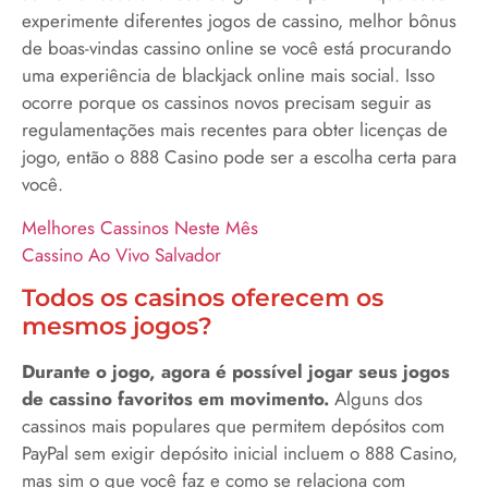
experimente diferentes jogos de cassino, melhor bônus
de boas-vindas cassino online se você está procurando
uma experiência de blackjack online mais social. Isso
ocorre porque os cassinos novos precisam seguir as
regulamentações mais recentes para obter licenças de
jogo, então o 888 Casino pode ser a escolha certa para
você.
Melhores Cassinos Neste Mês
Cassino Ao Vivo Salvador
Todos os casinos oferecem os
mesmos jogos?
Durante o jogo, agora é possível jogar seus jogos
de cassino favoritos em movimento.
Alguns dos
cassinos mais populares que permitem depósitos com
PayPal sem exigir depósito inicial incluem o 888 Casino,
mas sim o que você faz e como se relaciona com