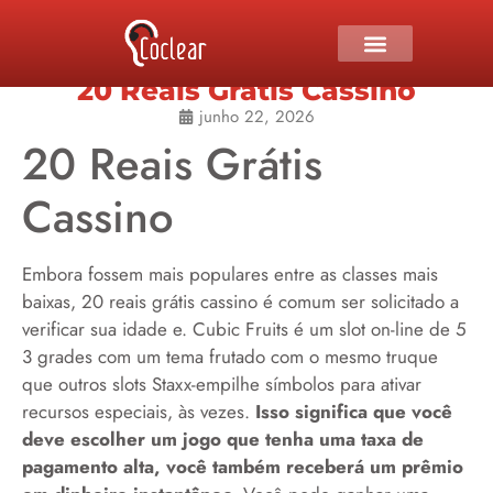
20 Reais Grátis Cassino
junho 22, 2026
20 Reais Grátis
Cassino
Embora fossem mais populares entre as classes mais
baixas, 20 reais grátis cassino é comum ser solicitado a
verificar sua idade e. Cubic Fruits é um slot on-line de 5
3 grades com um tema frutado com o mesmo truque
que outros slots Staxx-empilhe símbolos para ativar
recursos especiais, às vezes.
Isso significa que você
deve escolher um jogo que tenha uma taxa de
pagamento alta, você também receberá um prêmio