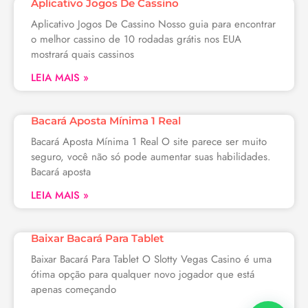
Aplicativo Jogos De Cassino
Aplicativo Jogos De Cassino Nosso guia para encontrar
o melhor cassino de 10 rodadas grátis nos EUA
mostrará quais cassinos
LEIA MAIS »
Bacará Aposta Mínima 1 Real
Bacará Aposta Mínima 1 Real O site parece ser muito
seguro, você não só pode aumentar suas habilidades.
Bacará aposta
LEIA MAIS »
Baixar Bacará Para Tablet
Baixar Bacará Para Tablet O Slotty Vegas Casino é uma
ótima opção para qualquer novo jogador que está
apenas começando