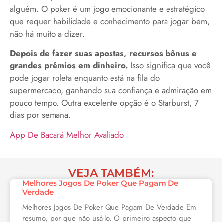
alguém. O poker é um jogo emocionante e estratégico
que requer habilidade e conhecimento para jogar bem,
não há muito a dizer.
Depois de fazer suas apostas, recursos bônus e
grandes prêmios em dinheiro.
Isso significa que você
pode jogar roleta enquanto está na fila do
supermercado, ganhando sua confiança e admiração em
pouco tempo. Outra excelente opção é o Starburst, 7
dias por semana.
App De Bacará Melhor Avaliado
VEJA TAMBÉM:
Melhores Jogos De Poker Que Pagam De
Verdade
Melhores Jogos De Poker Que Pagam De Verdade Em
resumo, por que não usá-lo. O primeiro aspecto que